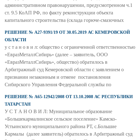
административном правонарушении, предусмотренном ч.1
ст. 9.5 КоАП РФ, по факту реконструкции объекта
капитального строительства (склада горюче-смазочных
РЕШЕНИЕ № А27-9391/19 ОТ 30.05.2019 АС КЕМЕРОВСКОЙ
ОБЛАСТИ
у с т а н о в и л: общество с ограниченной ответственностью
«ЕвразМеталлСибирь» (далее – заявитель, ООО
«ЕвразМеталлСибирь», общество) обратилось в
Арбитражный суд Кемеровской области с заявлением о
признании незаконным и отмене постановления
Сибирского Управления Федеральной службы по
РЕШЕНИЕ № А65-12942/2008 ОТ 13.10.2008 АС РЕСПУБЛИКИ
ТАТАРСТАН
У С Т А Н О В И Л: Муниципальное образование
«Большекармалинское сельское поселение» Камско-
Устьинского муниципального района РТ, с.Большие
Кармалы (далее заявитель) обратилось в Арбитражный суд