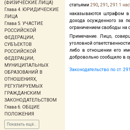
(ФИЗИЧЕСКИЕ ЛИЦА)
статьями
290
,
291
,
291.1
нас
Глава 4. ЮРИДИЧЕСКИЕ
наказываются штрафом в 
ЛИЦА
дохода осужденного за пе
Глава 5. УЧАСТИЕ
ограничением свободы на с
РОССИЙСКОЙ
Примечание. Лицо, совер
ФЕДЕРАЦИИ,
уголовной ответственности
СУБЪЕКТОВ
либо в отношении его им
РОССИЙСКОЙ
добровольно сообщило в ор
ФЕДЕРАЦИИ,
МУНИЦИПАЛЬНЫХ
Законодательство по ст. 29
ОБРАЗОВАНИЙ В
ОТНОШЕНИЯХ,
РЕГУЛИРУЕМЫХ
ГРАЖДАНСКИМ
ЗАКОНОДАТЕЛЬСТВОМ
Глава 6. ОБЩИЕ
ПОЛОЖЕНИЯ
Показать ещё...