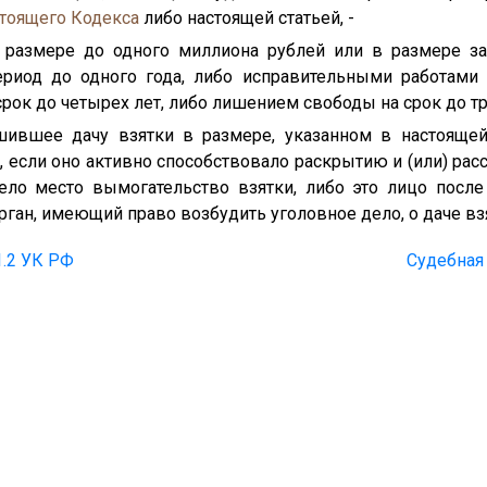
тоящего Кодекса
либо настоящей статьей, -
размере до одного миллиона рублей или в размере за
риод до одного года, либо исправительными работами 
рок до четырех лет, либо лишением свободы на срок до тр
шившее дачу взятки в размере, указанном в настоящей 
, если оно активно способствовало раскрытию и (или) ра
ело место вымогательство взятки, либо это лицо после
ган, имеющий право возбудить уголовное дело, о даче вз
1.2 УК РФ
Судебная 