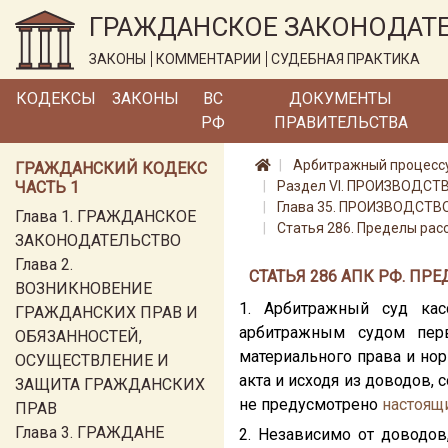
ГРАЖДАНСКОЕ ЗАКОНОДАТ
ЗАКОНЫ
КОММЕНТАРИИ
СУДЕБНАЯ ПРАКТИКА
КОДЕКСЫ
ЗАКОНЫ
ВС
ДОКУМЕНТЫ
РФ
ПРАВИТЕЛЬСТВА
Арбитражный процессу
ГРАЖДАНСКИЙ КОДЕКС
ЧАСТЬ 1
Раздел VI. ПРОИЗВОДС
Глава 35. ПРОИЗВОДСТ
Глава 1. ГРАЖДАНСКОЕ
Статья 286. Пределы рас
ЗАКОНОДАТЕЛЬСТВО
Глава 2.
СТАТЬЯ 286 АПК РФ. П
ВОЗНИКНОВЕНИЕ
1. Арбитражный суд кас
ГРАЖДАНСКИХ ПРАВ И
арбитражным судом перв
ОБЯЗАННОСТЕЙ,
материального права и но
ОСУЩЕСТВЛЕНИЕ И
акта и исходя из доводов,
ЗАЩИТА ГРАЖДАНСКИХ
не предусмотрено
настоящ
ПРАВ
Глава 3. ГРАЖДАНЕ
2. Независимо от доводов