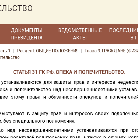
ЕЛЬСТВО
ДОКУМЕНТЫ
ВЕДОМСТВЕННЫЕ
ПОСЛЕДНИ
ПРЕЗИДЕНТА
АКТЫ
В 
сть 1
Раздел I. ОБЩИЕ ПОЛОЖЕНИЯ
Глава 3. ГРАЖДАНЕ (ФИ
ительство
СТАТЬЯ 31 ГК РФ. ОПЕКА И ПОПЕЧИТЕЛЬСТВО.
о устанавливаются для защиты прав и интересов недеес
ека и попечительство над несовершеннолетними устанав
ющие этому права и обязанности опекунов и попечител
 выступают в защиту прав и интересов своих подопечн
х, без специального полномочия.
во над несовершеннолетними устанавливаются при отс
ом родителей родительских прав, а также в случаях, ко