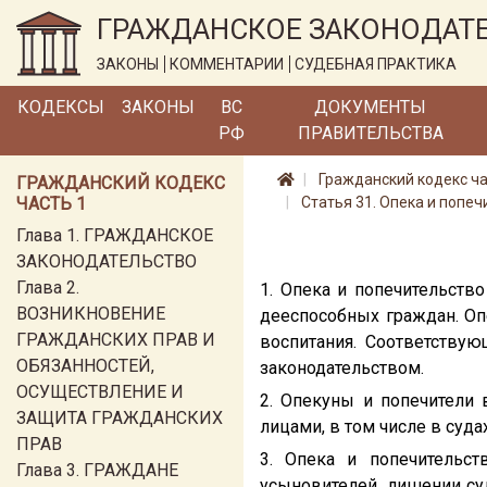
ГРАЖДАНСКОЕ ЗАКОНОДАТ
ЗАКОНЫ
КОММЕНТАРИИ
СУДЕБНАЯ ПРАКТИКА
КОДЕКСЫ
ЗАКОНЫ
ВС
ДОКУМЕНТЫ
РФ
ПРАВИТЕЛЬСТВА
Гражданский кодекс ча
ГРАЖДАНСКИЙ КОДЕКС
ЧАСТЬ 1
Статья 31. Опека и попеч
Глава 1. ГРАЖДАНСКОЕ
ЗАКОНОДАТЕЛЬСТВО
Глава 2.
1. Опека и попечительств
ВОЗНИКНОВЕНИЕ
дееспособных граждан. Оп
ГРАЖДАНСКИХ ПРАВ И
воспитания. Соответству
ОБЯЗАННОСТЕЙ,
законодательством.
ОСУЩЕСТВЛЕНИЕ И
2. Опекуны и попечители
ЗАЩИТА ГРАЖДАНСКИХ
лицами, в том числе в суда
ПРАВ
3. Опека и попечительст
Глава 3. ГРАЖДАНЕ
усыновителей, лишении суд