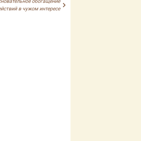
сновательное обогащение
ействий в чужом интересе