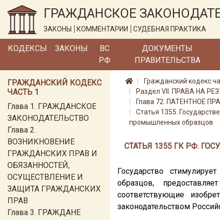
ГРАЖДАНСКОЕ ЗАКОНОДАТ
ЗАКОНЫ
КОММЕНТАРИИ
СУДЕБНАЯ ПРАКТИКА
КОДЕКСЫ
ЗАКОНЫ
ВС
ДОКУМЕНТЫ
РФ
ПРАВИТЕЛЬСТВА
Гражданский кодекс ча
ГРАЖДАНСКИЙ КОДЕКС
ЧАСТЬ 1
Раздел VII. ПРАВА НА
Глава 72. ПАТЕНТНОЕ ПР
Глава 1. ГРАЖДАНСКОЕ
Статья 1355. Государств
ЗАКОНОДАТЕЛЬСТВО
промышленных образцов
Глава 2.
ВОЗНИКНОВЕНИЕ
СТАТЬЯ 1355 ГК РФ. Г
ГРАЖДАНСКИХ ПРАВ И
ОБЯЗАННОСТЕЙ,
Государство стимулируе
ОСУЩЕСТВЛЕНИЕ И
образцов, предоставля
ЗАЩИТА ГРАЖДАНСКИХ
соответствующие изобре
ПРАВ
законодательством Россий
Глава 3. ГРАЖДАНЕ