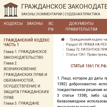
ГРАЖДАНСКОЕ ЗАКОНОДАТ
ЗАКОНЫ
КОММЕНТАРИИ
СУДЕБНАЯ ПРАКТИКА
КОДЕКСЫ
ЗАКОНЫ
ВС
ДОКУМЕНТЫ
РФ
ПРАВИТЕЛЬСТВА
Гражданский кодекс ча
ГРАЖДАНСКИЙ КОДЕКС
ЧАСТЬ 1
Раздел VII. ПРАВА НА
Глава 72. ПАТЕНТНОЕ ПР
Глава 1. ГРАЖДАНСКОЕ
Статья 1361. Право пре
ЗАКОНОДАТЕЛЬСТВО
Глава 2.
СТАТЬЯ 1361 ГК 
ВОЗНИКНОВЕНИЕ
ГРАЖДАНСКИХ ПРАВ И
1. Лицо, которое до даты 
ОБЯЗАННОСТЕЙ,
1382) добросовестно исп
ОСУЩЕСТВЛЕНИЕ И
тождественное решение ил
ЗАЩИТА ГРАЖДАНСКИХ
3 статьи 1358), либо с
ПРАВ
безвозмездное использова
Глава 3. ГРАЖДАНЕ
преждепользования).