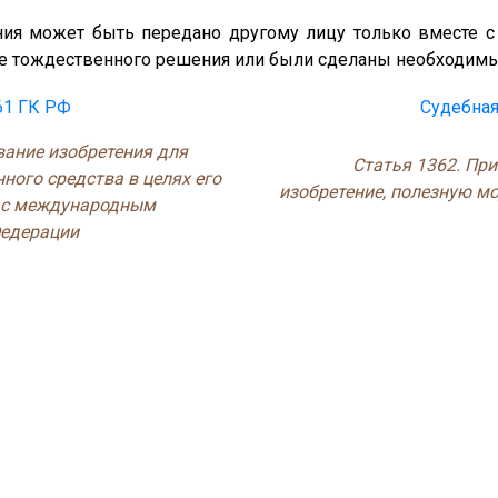
ия может быть передано другому лицу только вместе с
е тождественного решения или были сделаны необходимые
61 ГК РФ
Судебная
вание изобретения для
Статья 1362. Пр
ного средства в целях его
изобретение, полезную 
и с международным
Федерации