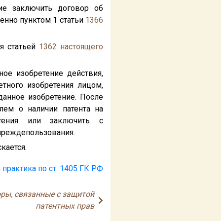
ие заключить договор об
енно пунктом 1 статьи
1366
ая статьей
1362
настоящего
ное изобретение действия,
етного изобретения лицом,
данное изобретение. После
лем о наличии патента на
тения или заключить с
 преждепользования.
кается.
 практика по ст. 1405 ГК РФ
оры, связанные с защитой
патентных прав