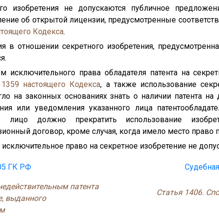
ого изобретения не допускаются публичное предложен
ление об открытой лицензии, предусмотренные соответств
стоящего Кодекса
.
ия в отношении секретного изобретения, предусмотренн
я.
м исключительного права обладателя патента на секрет
й
1359
настоящего Кодекса
, а также использование секр
гло на законных основаниях знать о наличии патента на 
ения или уведомления указанного лица патентообладате
то лицо должно прекратить использование изобре
ионный договор, кроме случая, когда имело место право
 исключительное право на секретное изобретение не допус
05 ГК РФ
Судебная
 недействительным патента
Статья 1406. Сп
е, выданного
ом