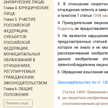
(ФИЗИЧЕСКИЕ ЛИЦА)
3. В отношении секретн
Глава 4. ЮРИДИЧЕСКИЕ
отчуждении патента и заяв
ЛИЦА
и пунктом 1 статьи
1368
на
Глава 5. УЧАСТИЕ
4. Принудительная лиценз
РОССИЙСКОЙ
Кодекса
, не предоставляетс
ФЕДЕРАЦИИ,
5. Не являются нарушение
СУБЪЕКТОВ
предусмотренные статье
РОССИЙСКОЙ
которое не знало и не мо
ФЕДЕРАЦИИ,
рассекречивания изобрет
МУНИЦИПАЛЬНЫХ
данное изобретение э
ОБРАЗОВАНИЙ В
патентообладателем лиценз
ОТНОШЕНИЯХ,
РЕГУЛИРУЕМЫХ
6. Обращение взыскания на
ГРАЖДАНСКИМ
Законодательство по ст. 14
ЗАКОНОДАТЕЛЬСТВОМ
Глава 6. ОБЩИЕ
Статья 1404. Признание
ПОЛОЖЕНИЯ
на секретное изобретени
Показать ещё...
уполномоченным орган