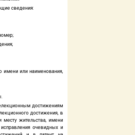
ющие сведения:
номер;
дения;
го имени или наименования,
.
 селекционным достижениям
елекционного достижения, в
и месту жительства, имени
я исправления очевидных и
остижений и в патент на