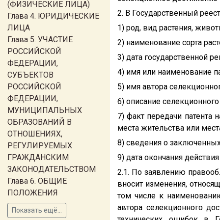
(ФИЗИЧЕСКИЕ ЛИЦА)
2. В Государственный рее
Глава 4. ЮРИДИЧЕСКИЕ
ЛИЦА
1) род, вид растения, живот
Глава 5. УЧАСТИЕ
2) наименование сорта рас
РОССИЙСКОЙ
3) дата государственной р
ФЕДЕРАЦИИ,
4) имя или наименование п
СУБЪЕКТОВ
РОССИЙСКОЙ
5) имя автора селекционно
ФЕДЕРАЦИИ,
6) описание селекционного
МУНИЦИПАЛЬНЫХ
7) факт передачи патента 
ОБРАЗОВАНИЙ В
места жительства или мест
ОТНОШЕНИЯХ,
8) сведения о заключенны
РЕГУЛИРУЕМЫХ
ГРАЖДАНСКИМ
9) дата окончания действи
ЗАКОНОДАТЕЛЬСТВОМ
2.1. По заявлению правоо
Глава 6. ОБЩИЕ
вносит изменения, относящ
ПОЛОЖЕНИЯ
том числе к наименованию
автора селекционного дос
Показать ещё...
технических ошибок в Г