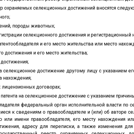
стр охраняемых селекционных достижений вносятся следу
ного;
тений, породы животных;
егистрации селекционного достижения и регистрационный 
атентообладателя и его место жительства или место нахож
го достижения и его место жительства;
 достижения;
на селекционное достижение другому лицу с указанием е
а нахождения;
х лицензионных договорах;
я патента на селекционное достижение с указанием причины
бладателя федеральный орган исполнительной власти по
иеся к сведениям о правообладателе и (или) об авторе с
 или имени правообладателя, его месту нахождения ил
тижения, адресу для переписки, а также изменения дл
осударственный реестр охраняемых селекционных д