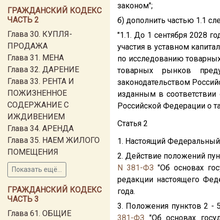
законом";
ГРАЖДАНСКИЙ КОДЕКС
ЧАСТЬ 2
б) дополнить частью 1.1 с
Глава 30. КУПЛЯ-
"1.1. До 1 сентября 2028 
ПРОДАЖА
участия в уставном капита
Глава 31. МЕНА
по исследованию товарных
Глава 32. ДАРЕНИЕ
товарных рынков преду
Глава 33. РЕНТА И
законодательством Россий
ПОЖИЗНЕННОЕ
изданным в соответствии 
СОДЕРЖАНИЕ С
Российской Федерации о т
ИЖДИВЕНИЕМ
Статья 2
Глава 34. АРЕНДА
Глава 35. НАЕМ ЖИЛОГО
1. Настоящий Федеральный 
ПОМЕЩЕНИЯ
2. Действие положений пунк
N 381-ФЗ
"Об основах гос
Показать ещё...
редакции настоящего Феде
ГРАЖДАНСКИЙ КОДЕКС
года.
ЧАСТЬ 3
3. Положения пунктов 2 - 5
Глава 61. ОБЩИЕ
381-ФЗ
"Об основах госуд