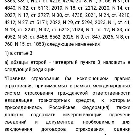
3863, 3891; N 27, ст. 4225, 4294; 2018, N 1, ст. 66; N 31, ст.
4840; N 32, ст. 5113; 2019, N 18, ст. 2212; 2020, N 14, ст.
2027; N 17, ст. 2727; N 30, ст. 4738; 2021, N 24, ст. 4210,
4212; N 27, ст. 5171; 2022, N 29, ст. 5294; 2023, N 1, ст. 41;
N 18, ст. 3241; N 32, ст. 6213; 2024, N 1, ст. 12; N 33, ст.
4952; N 53, ст. 8488, 8562; 2025, N 9, ст. 847; 2026, N 8, ст.
760; N 15, ст. 1853) следующие изменения:
1) в статье 3:
а) абзацы второй - четвертый пункта 3 изложить в
следующей редакции:
"Правила страхования (за исключением правил
страхования, принимаемых в рамках международных
систем страхования гражданской ответственности
владельцев транспортных средств, к которым
присоединилась Российская Федерация) также
должны содержать исчерпывающий перечень
сведений и документов, необходимых для
заключения договоров страхования, оценки