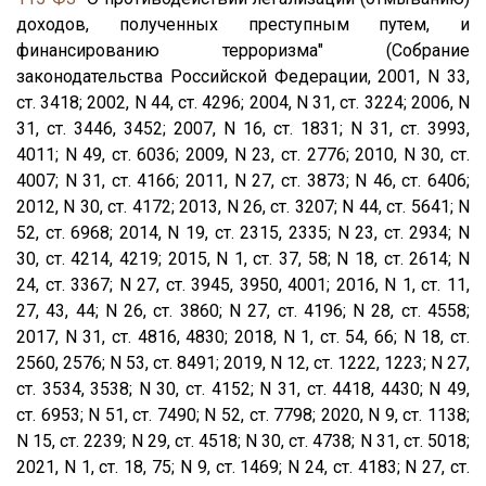
доходов, полученных преступным путем, и
финансированию терроризма" (Собрание
законодательства Российской Федерации, 2001, N 33,
ст. 3418; 2002, N 44, ст. 4296; 2004, N 31, ст. 3224; 2006, N
31, ст. 3446, 3452; 2007, N 16, ст. 1831; N 31, ст. 3993,
4011; N 49, ст. 6036; 2009, N 23, ст. 2776; 2010, N 30, ст.
4007; N 31, ст. 4166; 2011, N 27, ст. 3873; N 46, ст. 6406;
2012, N 30, ст. 4172; 2013, N 26, ст. 3207; N 44, ст. 5641; N
52, ст. 6968; 2014, N 19, ст. 2315, 2335; N 23, ст. 2934; N
30, ст. 4214, 4219; 2015, N 1, ст. 37, 58; N 18, ст. 2614; N
24, ст. 3367; N 27, ст. 3945, 3950, 4001; 2016, N 1, ст. 11,
27, 43, 44; N 26, ст. 3860; N 27, ст. 4196; N 28, ст. 4558;
2017, N 31, ст. 4816, 4830; 2018, N 1, ст. 54, 66; N 18, ст.
2560, 2576; N 53, ст. 8491; 2019, N 12, ст. 1222, 1223; N 27,
ст. 3534, 3538; N 30, ст. 4152; N 31, ст. 4418, 4430; N 49,
ст. 6953; N 51, ст. 7490; N 52, ст. 7798; 2020, N 9, ст. 1138;
N 15, ст. 2239; N 29, ст. 4518; N 30, ст. 4738; N 31, ст. 5018;
2021, N 1, ст. 18, 75; N 9, ст. 1469; N 24, ст. 4183; N 27, ст.