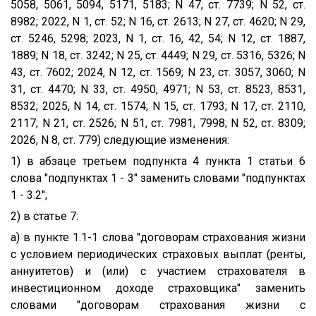
5058, 5061, 5094, 5171, 5183; N 47, ст. 7739; N 52, ст.
8982; 2022, N 1, ст. 52; N 16, ст. 2613; N 27, ст. 4620; N 29,
ст. 5246, 5298; 2023, N 1, ст. 16, 42, 54; N 12, ст. 1887,
1889; N 18, ст. 3242; N 25, ст. 4449; N 29, ст. 5316, 5326; N
43, ст. 7602; 2024, N 12, ст. 1569; N 23, ст. 3057, 3060; N
31, ст. 4470; N 33, ст. 4950, 4971; N 53, ст. 8523, 8531,
8532; 2025, N 14, ст. 1574; N 15, ст. 1793; N 17, ст. 2110,
2117; N 21, ст. 2526; N 51, ст. 7981, 7998; N 52, ст. 8309;
2026, N 8, ст. 779) следующие изменения:
1) в абзаце третьем подпункта 4 пункта 1 статьи 6
слова "подпунктах 1 - 3" заменить словами "подпунктах
1 - 3.2";
2) в статье 7:
а) в пункте 1.1-1 слова "договорам страхования жизни
с условием периодических страховых выплат (ренты,
аннуитетов) и (или) с участием страхователя в
инвестиционном доходе страховщика" заменить
словами "договорам страхования жизни с