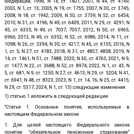
Федерации, 1996, N 14, ст. 1401; 2001, N 44, ст. 4149;
2003, N 1, ст. 13; 2005, N 19, ст. 1755; 2007, N 30, ст. 3745;
2008, N 18, ст. 1942; 2009, N 30, ст. 3739; N 52, ст. 6454;
2010, N 31, ст. 4196; N 49, ст. 6409; 2011, N 29, ст. 4291; N
45, ст. 6335; N 49, ст. 7037, 7057; 2012, N 50, ст. 6965,
6966; 2013, N 49, ст. 6352; N 52, ст. 6986; 2014, N 11, ст.
1098; N 26, ст. 3394; N 30, ст. 4217; N 45, ст. 6155; 2016, N
1, ст. 5; N 27, ст. 4183; 2018, N 31, ст. 4857, 4858; 2019, N
14, ст. 1461; N 51, ст. 7488; 2020, N 30, ст. 4763; 2021, N 9,
ст. 1477; N 22, ст. 3688; N 52, ст. 8974; 2022, N 1, ст. 43; N
5, ст. 681; N 9, ст. 1250; N 27, ст. 4613; N 29, ст. 5204; N 41,
ст. 6941; N 48, ст. 8323; 2023, N 1, ст. 14, 16; N 25, ст. 4415;
N 29, ст. 5317; 2024, N 1, ст. 13) следующие изменения:
1) статью 1 изложить в следующей редакции:
"Статья 1. Основные понятия, используемые в
настоящем Федеральном законе
1. Для целей настоящего Федерального закона
понятие "обязательное пенсионное страхование"