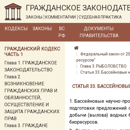
ГРАЖДАНСКОЕ ЗАКОНОДАТ
ЗАКОНЫ
КОММЕНТАРИИ
СУДЕБНАЯ ПРАКТИКА
КОДЕКСЫ
ЗАКОНЫ
ВС
ДОКУМЕНТЫ
РФ
ПРАВИТЕЛЬСТВА
ГРАЖДАНСКИЙ КОДЕКС
ЧАСТЬ 1
Федеральный закон от 20.
ресурсов"
Глава 1. ГРАЖДАНСКОЕ
Глава 3. РЫБОЛОВСТВО
ЗАКОНОДАТЕЛЬСТВО
Статья 33. Бассейновые
Глава 2.
ВОЗНИКНОВЕНИЕ
СТАТЬЯ 33. БАССЕЙНО
ГРАЖДАНСКИХ ПРАВ И
ОБЯЗАННОСТЕЙ,
1. Бассейновые научно-пр
ОСУЩЕСТВЛЕНИЕ И
подготовки предложений о
ЗАЩИТА ГРАЖДАНСКИХ
добычи (вылова) водных 
ПРАВ
биоресурсов.
Глава 3. ГРАЖДАНЕ