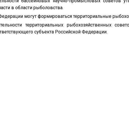
тельности бассейновых научно-промысловых советов 
асти в области рыболовства.
й Федерации могут формироваться территориальные рыбох
ятельности территориальных рыбохозяйственных совет
ответствующего субъекта Российской Федерации.