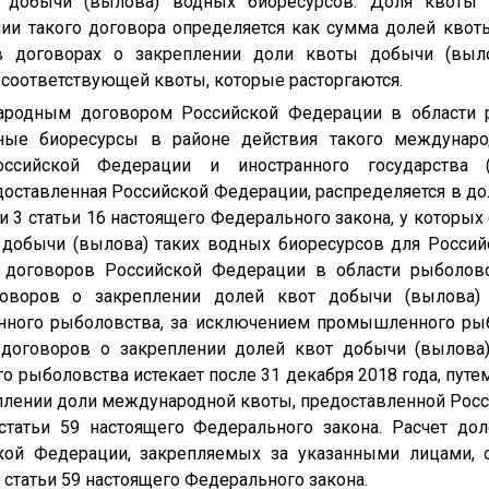
 добычи (вылова) водных биоресурсов. Доля квоты
ии такого договора определяется как сумма долей кво
 в договорах о закреплении доли квоты добычи (выло
соответствующей квоты, которые расторгаются.
народным договором Российской Федерации в области 
ные биоресурсы в районе действия такого междунаро
сийской Федерации и иностранного государства (и
доставленная Российской Федерации, распределяется в 
и 3 статьи 16 настоящего Федерального закона, у которых
 добычи (вылова) таких водных биоресурсов для Россий
 договоров Российской Федерации в области рыболовс
оговоров о закреплении долей квот добычи (вылова)
ного рыболовства, за исключением промышленного ры
) договоров о закреплении долей квот добычи (вылова
 рыболовства истекает после 31 декабря 2018 года, пут
плении доли международной квоты, предоставленной Росси
статьи 59 настоящего Федерального закона. Расчет до
кой Федерации, закрепляемых за указанными лицами, о
статьи 59 настоящего Федерального закона.