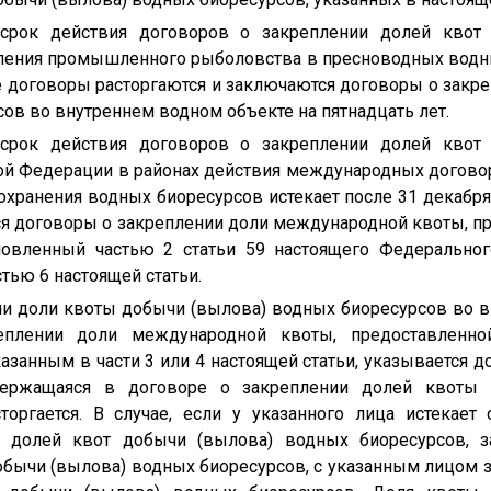
 срок действия договоров о закреплении долей квот
ления промышленного рыболовства в пресноводных водны
ие договоры расторгаются и заключаются договоры о зак
ов во внутреннем водном объекте на пятнадцать лет.
 срок действия договоров о закреплении долей квот
ой Федерации в районах действия международных догов
охранения водных биоресурсов истекает после 31 декабря
ся договоры о закреплении доли международной квоты, п
ановленный частью 2 статьи 59 настоящего Федеральног
тью 6 настоящей статьи.
нии доли квоты добычи (вылова) водных биоресурсов во 
плении доли международной квоты, предоставленно
занным в части 3 или 4 настоящей статьи, указывается 
держащаяся в договоре о закреплении долей квоты
торгается. В случае, если у указанного лица истекает
и долей квот добычи (вылова) водных биоресурсов, 
бычи (вылова) водных биоресурсов, с указанным лицом з