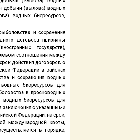
 добычи (вылова) водных
ты добычи (вылова) водных
ва) водных биоресурсов,
рыболовства и сохранения
дного договора признаны
ностранных государств),
долевом соотношении между
 срок действия договоров о
ской Федерации в районах
тва и сохранения водных
 водных биоресурсов для
боловства в пресноводных
) водных биоресурсов для
ем заключения с указанными
йской Федерации, на срок,
лей международной квоты,
существляется в порядке,