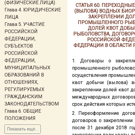
(ФИЗИЧЕСКИЕ ЛИЦА)
СТАТЬЯ 60. ПЕРЕХОДН
Глава 4. ЮРИДИЧЕСКИЕ
(ВЫЛОВА) ВОДНЫХ БИО
ЗАКРЕПЛЕНИИ ДОЛ
ЛИЦА
ПРОМЫШЛЕННОГО РЫБО
Глава 5. УЧАСТИЕ
ДОЛЕЙ КВОТ ДОБЫ
РОССИЙСКОЙ
РЫБОЛОВСТВА, ДОГОВОР
ФЕДЕРАЦИИ,
РОССИЙСКОЙ ФЕДЕ
ФЕДЕРАЦИИ В ОБЛАСТИ 
СУБЪЕКТОВ
РОССИЙСКОЙ
ФЕДЕРАЦИИ,
1. Договоры о закрепл
МУНИЦИПАЛЬНЫХ
промышленного рыболовст
ОБРАЗОВАНИЙ В
осуществления промышленн
ОТНОШЕНИЯХ,
квот добычи (вылова) в
РЕГУЛИРУЕМЫХ
закреплении долей квот д
ГРАЖДАНСКИМ
международных договоров
ЗАКОНОДАТЕЛЬСТВОМ
срок действия которых ист
Глава 6. ОБЩИЕ
2. Переоформление догов
ПОЛОЖЕНИЯ
договоров о закреплении 
после 31 декабря 2018 го
Показать ещё...
закреплении доли квоты до