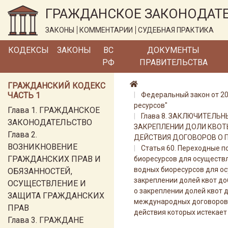
ГРАЖДАНСКОЕ ЗАКОНОДАТ
ЗАКОНЫ
КОММЕНТАРИИ
СУДЕБНАЯ ПРАКТИКА
КОДЕКСЫ
ЗАКОНЫ
ВС
ДОКУМЕНТЫ
РФ
ПРАВИТЕЛЬСТВА
ГРАЖДАНСКИЙ КОДЕКС
ЧАСТЬ 1
Федеральный закон от 20.
ресурсов"
Глава 1. ГРАЖДАНСКОЕ
Глава 8. ЗАКЛЮЧИТЕЛЬ
ЗАКОНОДАТЕЛЬСТВО
ЗАКРЕПЛЕНИИ ДОЛИ КВОТЫ
Глава 2.
ДЕЙСТВИЯ ДОГОВОРОВ О
ВОЗНИКНОВЕНИЕ
Статья 60. Переходные п
ГРАЖДАНСКИХ ПРАВ И
биоресурсов для осуществ
водных биоресурсов для о
ОБЯЗАННОСТЕЙ,
закреплении долей квот д
ОСУЩЕСТВЛЕНИЕ И
о закреплении долей квот 
ЗАЩИТА ГРАЖДАНСКИХ
международных договоров 
ПРАВ
действия которых истекает
Глава 3. ГРАЖДАНЕ