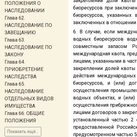
закреплении доли квоты
ПОЛОЖЕНИЯ О
биоресурсов при заключен
НАСЛЕДОВАНИИ
биоресурсов, указанных
Глава 62.
заключенных в отношении 
НАСЛЕДОВАНИЕ ПО
6. В случае, если между
ЗАВЕЩАНИЮ
водных биоресурсов вод
Глава 63.
совместным запасом Рос
НАСЛЕДОВАНИЕ ПО
международная квота, пре
ЗАКОНУ
лицами, указанными в част
Глава 64.
закреплении долей квоты
ПРИОБРЕТЕНИЕ
действия международных
НАСЛЕДСТВА
биоресурсов, и (или) д
Глава 65.
осуществления промышлен
НАСЛЕДОВАНИЕ
водных объектах, и (или
ОТДЕЛЬНЫХ ВИДОВ
осуществления прибрежного
ИМУЩЕСТВА
лицами договоров о закре
Глава 66. ОБЩИЕ
установленный частью 2 
ПОЛОЖЕНИЯ
предоставленной Российс
Показать ещё...
предусмотренном частью 5 