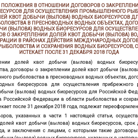
ЫЕ ПОЛОЖЕНИЯ В ОТНОШЕНИИ ДОГОВОРОВ О ЗАКРЕПЛЕН
РЕСУРСОВ ДЛЯ ОСУЩЕСТВЛЕНИЯ ПРОМЫШЛЕННОГО РЫБО
ЕЙ КВОТ ДОБЫЧИ (ВЫЛОВА) ВОДНЫХ БИОРЕСУРСОВ Д
ЛОВСТВА В ПРЕСНОВОДНЫХ ВОДНЫХ ОБЪЕКТАХ, ДОГО
ЧИ (ВЫЛОВА) ВОДНЫХ БИОРЕСУРСОВ ДЛЯ ОСУЩЕСТВЛ
ОВ О ЗАКРЕПЛЕНИИ ДОЛЕЙ КВОТ ДОБЫЧИ (ВЫЛОВА) В
РАЦИИ В РАЙОНАХ ДЕЙСТВИЯ МЕЖДУНАРОДНЫХ ДОГО
РЫБОЛОВСТВА И СОХРАНЕНИЯ ВОДНЫХ БИОРЕСУРСОВ, 
ИСТЕКАЕТ ПОСЛЕ 31 ДЕКАБРЯ 2018 ГОДА
ении долей квот добычи (вылова) водных биоресу
ва, договоры о закреплении долей квот добычи (вылова
ого рыболовства в пресноводных водных объектах, дог
одных биоресурсов для осуществления прибрежного 
обычи (вылова) водных биоресурсов для Российской Фед
 Российской Федерации в области рыболовства и сохран
екает после 31 декабря 2018 года, подлежат переоформлен
оров, указанных в части 1 настоящей статьи, осуществ
долей квот добычи (вылова) водных биоресурсов, срок 
да, и заключения с лицами, с которыми такие договоры
бычи (вылова) водных биоресурсов, указанных в настояще