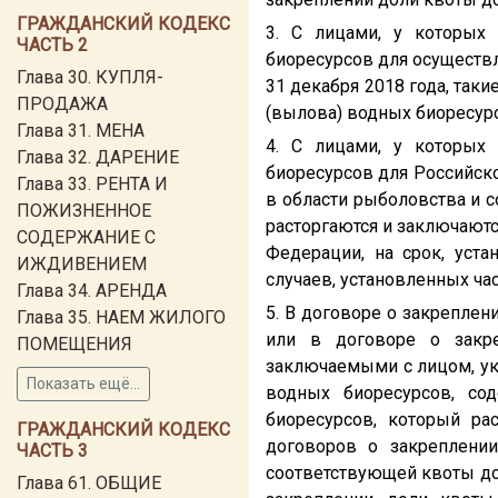
ГРАЖДАНСКИЙ КОДЕКС
3. С лицами, у которых
ЧАСТЬ 2
биоресурсов для осуществ
Глава 30. КУПЛЯ-
31 декабря 2018 года, так
ПРОДАЖА
(вылова) водных биоресурс
Глава 31. МЕНА
4. С лицами, у которых
Глава 32. ДАРЕНИЕ
биоресурсов для Российск
Глава 33. РЕНТА И
в области рыболовства и с
ПОЖИЗНЕННОЕ
расторгаются и заключают
СОДЕРЖАНИЕ С
Федерации, на срок, уст
ИЖДИВЕНИЕМ
случаев, установленных час
Глава 34. АРЕНДА
5. В договоре о закрепле
Глава 35. НАЕМ ЖИЛОГО
или в договоре о закре
ПОМЕЩЕНИЯ
заключаемыми с лицом, ука
Показать ещё...
водных биоресурсов, со
биоресурсов, который рас
ГРАЖДАНСКИЙ КОДЕКС
договоров о закреплени
ЧАСТЬ 3
соответствующей квоты до
Глава 61. ОБЩИЕ