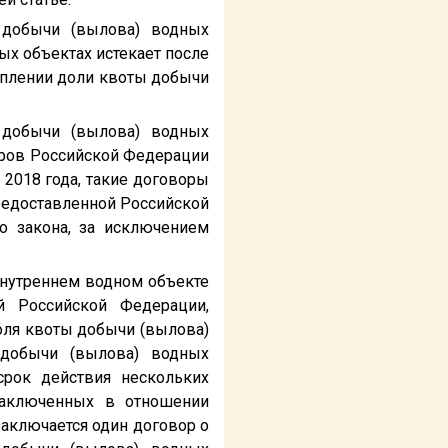
 добычи (вылова) водных
х объектах истекает после
реплении доли квоты добычи
 добычи (вылова) водных
оров Российской Федерации
 2018 года, такие договоры
редоставленной Российской
о закона, за исключением
внутреннем водном объекте
й Российской Федерации,
доля квоты добычи (вылова)
 добычи (вылова) водных
 срок действия нескольких
заключенных в отношении
аключается один договор о