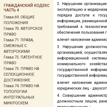
2. Нарушение организацие
ГРАЖДАНСКИЙ КОДЕКС
эксплуатацию и модерниз
ЧАСТЬ 4
порядка доступа к госу
Глава 69. ОБЩИЕ
информации, размещенной 
ПОЛОЖЕНИЯ
требований к технологич
Глава 70. АВТОРСКОЕ
обеспечения пользования 
ПРАВО
влечет наложение админист
Глава 71. ПРАВА,
СМЕЖНЫЕ С
3. Нарушение должностны
АВТОРСКИМИ
организацией, осуществл
Глава 72. ПАТЕНТНОЕ
информационной системы
ПРАВО
коммунального хозяйст
Глава 73. ПРАВО НА
государственной информа
СЕЛЕКЦИОННОЕ
государственной информац
ДОСТИЖЕНИЕ
влечет наложение админи
Глава 74. ПРАВО НА
юридических лиц - двухсот
ТОПОЛОГИИ
4. Совершение администр
ИНТЕГРАЛЬНЫХ
должностным лицом, ране
МИКРОСХЕМ
правонарушение, -