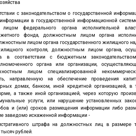
озяйства
тствии с законодательством о государственной информ
 информации в государственной информационной систе
 лицом федерального органа исполнительной вла
джетного фонда, должностным лицом органа исполни
лжностным лицом органа государственного жилищного н
жилищного контроля, должностным лицом органа, осу
в в соответствии с бюджетным законодательством
номоченного органа или организации, осуществляющ
ностным лицом специализированной некоммерческо
сть, направленную на обеспечение проведения капи
рных домах, банком, иной кредитной организацией, в
рме, а также иной организацией, через которую произ
унальные услуги, или нарушение установленных закон
обов и (или) сроков размещения информации либо ра
ие заведомо искаженной информации -
стративного штрафа на должностных лиц в размере т
 тысяч рублей.