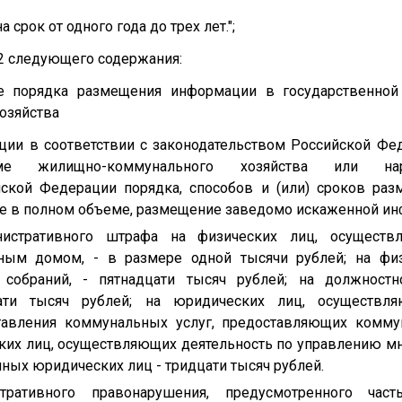
срок от одного года до трех лет.";
9.2 следующего содержания:
ние порядка размещения информации в государственно
озяйства
ии в соответствии с законодательством Российской Фе
еме жилищно-коммунального хозяйства или нар
йской Федерации порядка, способов и (или) сроков ра
е в полном объеме, размещение заведомо искаженной ин
истративного штрафа на физических лиц, осуществ
ным домом, - в размере одной тысячи рублей; на фи
 собраний, - пятнадцати тысяч рублей; на должностн
ати тысяч рублей; на юридических лиц, осуществля
авления коммунальных услуг, предоставляющих коммун
ских лиц, осуществляющих деятельность по управлению м
иных юридических лиц - тридцати тысяч рублей.
тративного правонарушения, предусмотренного част