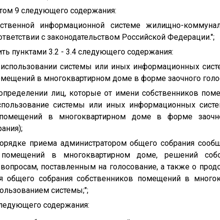
ктом 9 следующего содержания:
рственной информационной системе жилищно-коммуналь
тветствии с законодательством Российской Федерации.";
нить пунктами 3.2 - 3.4 следующего содержания:
б использовании системы или иных информационных сис
омещений в многоквартирном доме в форме заочного голо
 определении лиц, которые от имени собственников по
спользование системы или иных информационных систе
 помещений в многоквартирном доме в форме заочно
ания);
 порядке приема администратором общего собрания сооб
в помещений в многоквартирном доме, решений соб
вопросам, поставленным на голосование, а также о прод
ня общего собрания собственников помещений в много
пользованием системы;";
 следующего содержания: