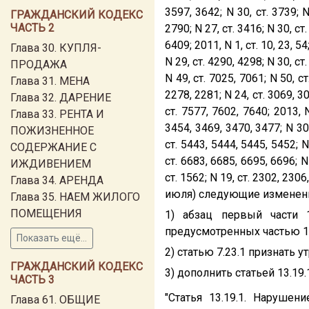
3597, 3642; N 30, ст. 3739; N 
ГРАЖДАНСКИЙ КОДЕКС
ЧАСТЬ 2
2790; N 27, ст. 3416; N 30, ст
6409; 2011, N 1, ст. 10, 23, 54
Глава 30. КУПЛЯ-
N 29, ст. 4290, 4298; N 30, ст
ПРОДАЖА
N 49, ст. 7025, 7061; N 50, ст
Глава 31. МЕНА
2278, 2281; N 24, ст. 3069, 30
Глава 32. ДАРЕНИЕ
ст. 7577, 7602, 7640; 2013, N
Глава 33. РЕНТА И
3454, 3469, 3470, 3477; N 30,
ПОЖИЗНЕННОЕ
ст. 5443, 5444, 5445, 5452; N
СОДЕРЖАНИЕ С
ст. 6683, 6685, 6695, 6696; N 
ИЖДИВЕНИЕМ
ст. 1562; N 19, ст. 2302, 230
Глава 34. АРЕНДА
июля) следующие изменен
Глава 35. НАЕМ ЖИЛОГО
ПОМЕЩЕНИЯ
1) абзац первый части 1
предусмотренных частью 1 с
Показать ещё...
2) статью 7.23.1 признать у
ГРАЖДАНСКИЙ КОДЕКС
3) дополнить статьей 13.1
ЧАСТЬ 3
"Статья 13.19.1. Наруше
Глава 61. ОБЩИЕ