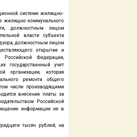
ационной системе жилищно-
ме жилищно-коммунального
сти, должностным лицом
тельной власти субъекта
адзора, должностным лицом
ществляющего открытие и
 Российской Федерации,
их государственный учет
й организации, которая
тального ремонта общего
 том числе производящими
водится внесение платы за
одательством Российской
змещение информации не в
ридцати тысяч рублей; на