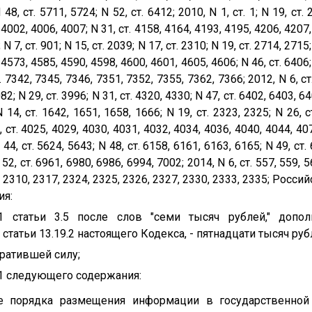
48, ст. 5711, 5724; N 52, ст. 6412; 2010, N 1, ст. 1; N 19, ст. 
. 4002, 4006, 4007; N 31, ст. 4158, 4164, 4193, 4195, 4206, 4207, 
; N 7, ст. 901; N 15, ст. 2039; N 17, ст. 2310; N 19, ст. 2714, 2715;
. 4573, 4585, 4590, 4598, 4600, 4601, 4605, 4606; N 46, ст. 6406; 
. 7342, 7345, 7346, 7351, 7352, 7355, 7362, 7366; 2012, N 6, ст.
82; N 29, ст. 3996; N 31, ст. 4320, 4330; N 47, ст. 6402, 6403, 64
 14, ст. 1642, 1651, 1658, 1666; N 19, ст. 2323, 2325; N 26, с
 ст. 4025, 4029, 4030, 4031, 4032, 4034, 4036, 4040, 4044, 407
 44, ст. 5624, 5643; N 48, ст. 6158, 6161, 6163, 6165; N 49, ст.
52, ст. 6961, 6980, 6986, 6994, 7002; 2014, N 6, ст. 557, 559, 5
6, 2310, 2317, 2324, 2325, 2326, 2327, 2330, 2333, 2335; Росси
ия:
 статьи 3.5 после слов "семи тысяч рублей," допол
татьи 13.19.2 настоящего Кодекса, - пятнадцати тысяч рубл
тратившей силу;
9.1 следующего содержания:
ние порядка размещения информации в государственно