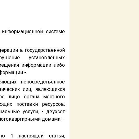
й информационной системе
дерации в государственной
ушение установленных
змещения информации либо
формации -
ляющих непосредственное
зических лиц, являющихся
ое лицо органа местного
ющих поставки ресурсов,
альные услуги, - двухсот
ногоквартирными домами, -
ью 1 настоящей статьи,