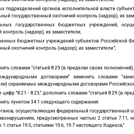
ных подразделений органов исполнительной власти субъек
й государственный охотничий контроль (надзор), их зам
льных государственных бюджетных учреждений, осу
контроль (надзор), их заместители;
ственных бюджетных учреждений субъектов Российской Ф
ый охотничий контроль (надзор), их заместители.";
енить словами "статьей 8.29 (в пределах своих полномочий), 
еждународными договорами" заменить словами "зан
или) охраняемых международными договорами Российской
ле цифр "8.21 - 8.23," дополнить словами "статьей 8.29 (в пр
олнить пунктом 34.1 следующего содержания:
рганов, осуществляющих федеральный государственный ох
вонарушениях, предусмотренных частью 2 статьи 7.11, част
 1 статьи 19.5, статьями 19.6, 19.7 настоящего Кодекса;".