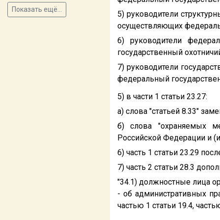
Показать ещё...
5) руководители структур
осуществляющих федеральны
6) руководители федера
государственный охотничий 
7) руководители государ
федеральный государственн
5) в части 1 статьи 23.27:
а) слова "статьей 8.33" зам
б) слова "охраняемых м
Российской Федерации и (
6) часть 1 статьи 23.29 пос
7) часть 2 статьи 28.3 доп
"34.1) должностные лица о
- об административных пра
частью 1 статьи 19.4, частью