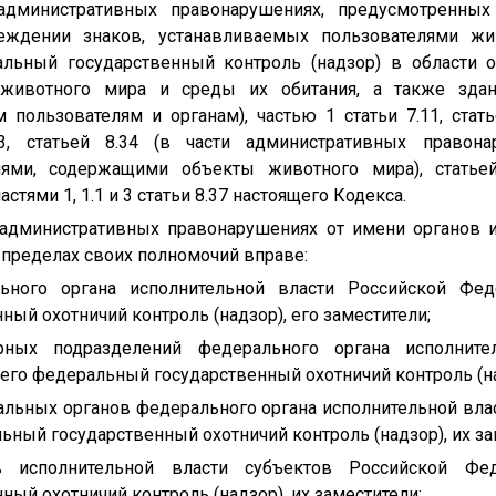
административных правонарушениях, предусмотренных 
еждении знаков, устанавливаемых пользователями жи
ьный государственный контроль (надзор) в области о
 животного мира и среды их обитания, а также здан
пользователям и органам), частью 1 статьи 7.11, стать
.33, статьей 8.34 (в части административных правон
иями, содержащими объекты животного мира), статьей
частями 1, 1.1 и 3 статьи 8.37 настоящего Кодекса.
 административных правонарушениях от имени органов 
в пределах своих полномочий вправе:
льного органа исполнительной власти Российской Фед
ый охотничий контроль (надзор), его заместители;
урных подразделений федерального органа исполните
го федеральный государственный охотничий контроль (над
иальных органов федерального органа исполнительной вла
ый государственный охотничий контроль (надзор), их за
в исполнительной власти субъектов Российской Фе
ый охотничий контроль (надзор), их заместители;