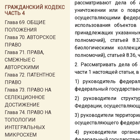
рассматривают дела об 
ГРАЖДАНСКИЙ КОДЕКС
уничтожении или о повр
ЧАСТЬ 4
осуществляющими федерал
Глава 69. ОБЩИЕ
использования объектов
ПОЛОЖЕНИЯ
принадлежащих указанным 
Глава 70. АВТОРСКОЕ
полномочий), статьей 8
ПРАВО
биологическими коллекц
Глава 71. ПРАВА,
полномочий), статьей 8.36, 
СМЕЖНЫЕ С
2. Рассматривать дела об
АВТОРСКИМИ
части 1 настоящей статьи, 
Глава 72. ПАТЕНТНОЕ
1) руководитель федера
ПРАВО
федеральный государственн
Глава 73. ПРАВО НА
СЕЛЕКЦИОННОЕ
2) руководители структ
ДОСТИЖЕНИЕ
Федерации, осуществляюще
Глава 74. ПРАВО НА
3) руководители территор
ТОПОЛОГИИ
осуществляющего федеральн
ИНТЕГРАЛЬНЫХ
4) руководители органо
МИКРОСХЕМ
федеральный государственн