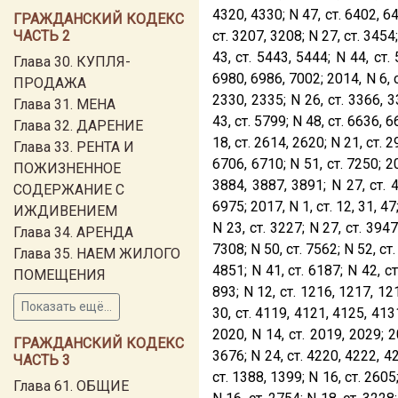
4320, 4330; N 47, ст. 6402, 64
ГРАЖДАНСКИЙ КОДЕКС
ЧАСТЬ 2
ст. 3207, 3208; N 27, ст. 3454
43, ст. 5443, 5444; N 44, ст.
Глава 30. КУПЛЯ-
6980, 6986, 7002; 2014, N 6, с
ПРОДАЖА
2330, 2335; N 26, ст. 3366, 3
Глава 31. МЕНА
43, ст. 5799; N 48, ст. 6636, 6
Глава 32. ДАРЕНИЕ
18, ст. 2614, 2620; N 21, ст. 2
Глава 33. РЕНТА И
6706, 6710; N 51, ст. 7250; 20
ПОЖИЗНЕННОЕ
3884, 3887, 3891; N 27, ст. 
СОДЕРЖАНИЕ С
6975; 2017, N 1, ст. 12, 31, 47
ИЖДИВЕНИЕМ
N 23, ст. 3227; N 27, ст. 3947
Глава 34. АРЕНДА
7308; N 50, ст. 7562; N 52, ст.
Глава 35. НАЕМ ЖИЛОГО
4851; N 41, ст. 6187; N 42, ст
ПОМЕЩЕНИЯ
893; N 12, ст. 1216, 1217, 121
Показать ещё...
30, ст. 4119, 4121, 4125, 4131
2020, N 14, ст. 2019, 2029; 20
ГРАЖДАНСКИЙ КОДЕКС
3676; N 24, ст. 4220, 4222, 422
ЧАСТЬ 3
ст. 1388, 1399; N 16, ст. 2605;
Глава 61. ОБЩИЕ