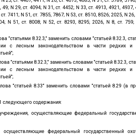
; N 25, ст. 4407, 4411; N 26, ст. 4673, 4685; N 31, ст. 5789, 5790
9, 49; N 29, ст. 4094; N 31, ст. 4452; N 33, ст. 4913, 4921, 4937
 ст. 7411; N 51, ст. 7855, 7867; N 53, ст. 8510, 8526; 2025, N 26,
504; N 51, ст. 8008; N 52, ст. 8293, 8295; 2026, N 8, ст. 75
лова "статьями 8.32.3," заменить словами "статьей 8.32.3, ст
вии с лесным законодательством в части редких и 
тьей";
слова "статьями 8.32.3," заменить словами "статьей 8.32.3, с
вии с лесным законодательством в части редких и 
тьей";
слова "статьей 8.33" заменить словами "статьей 8.29 (в 
6.1 следующего содержания:
 и учреждения, осуществляющие федеральный государств
, осуществляющие федеральный государственный охотн