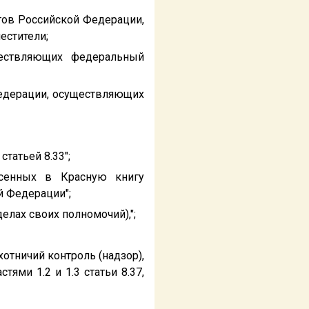
тов Российской Федерации,
естители;
ществляющих федеральный
едерации, осуществляющих
статьей 8.33";
есенных в Красную книгу
 Федерации";
еделах своих полномочий),";
отничий контроль (надзор),
ями 1.2 и 1.3 статьи 8.37,