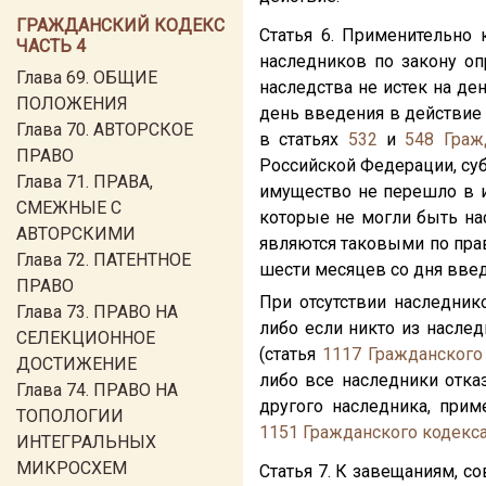
ГРАЖДАНСКИЙ КОДЕКС
Статья 6. Применительно 
ЧАСТЬ 4
наследников по закону оп
Глава 69. ОБЩИЕ
наследства не истек на де
ПОЛОЖЕНИЯ
день введения в действие 
Глава 70. АВТОРСКОЕ
в статьях
532
и
548
Граж
ПРАВО
Российской Федерации, су
Глава 71. ПРАВА,
имущество не перешло в и
СМЕЖНЫЕ С
которые не могли быть на
АВТОРСКИМИ
являются таковыми по прави
Глава 72. ПАТЕНТНОЕ
шести месяцев со дня введ
ПРАВО
При отсутствии наследник
Глава 73. ПРАВО НА
либо если никто из насле
СЕЛЕКЦИОННОЕ
(статья
1117
Гражданского
ДОСТИЖЕНИЕ
либо все наследники отказ
Глава 74. ПРАВО НА
другого наследника, при
ТОПОЛОГИИ
1151
Гражданского кодекс
ИНТЕГРАЛЬНЫХ
МИКРОСХЕМ
Статья 7. К завещаниям, с