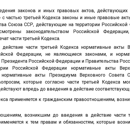
ведения законов и иных правовых актов, действующих 
е с частью третьей Кодекса законы и иные правовые акт
тва Союза ССР, действующие на территории Российской
смотрены законодательством Российской Федерации,
чат части третьей Кодекса.
 действие части третьей Кодекса нормативные акты В
ийской Федерации, не являющиеся законами, и норм
 Президента Российской Федерации и Правительства Росс
ории Российской Федерации нормативные акты Верх
 нормативные акты Президиума Верховного Совета 
опросам, которые согласно части третьей Кодекса мог
ействуют впредь до введения в действие соответствующи
одекса применяется к гражданским правоотношениям, возн
ошениям, возникшим до введения в действие части т
рименяется к тем правам и обязанностям, которые возн