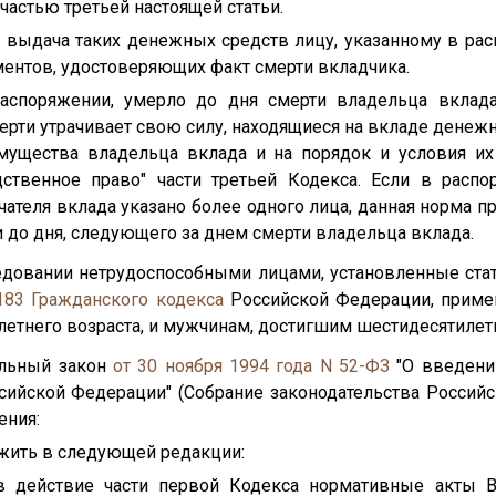
частью третьей настоящей статьи.
а выдача таких денежных средств лицу, указанному в рас
ментов, удостоверяющих факт смерти вкладчика.
распоряжении, умерло до дня смерти владельца вклад
ерти утрачивает свою силу, находящиеся на вкладе дене
имущества владельца вклада и на порядок и условия их
ственное право" части третьей Кодекса. Если в распо
чателя вклада указано более одного лица, данная норма пр
 до дня, следующего за днем смерти владельца вклада.
следовании нетрудоспособными лицами, установленные ст
183
Гражданского кодекса
Российской Федерации, приме
етнего возраста, и мужчинам, достигшим шестидесятилетн
альный закон
от 30 ноября 1994 года N 52-ФЗ
"О введении
ийской Федерации" (Собрание законодательства Российск
ения:
ожить в следующей редакции:
в действие части первой Кодекса нормативные акты В