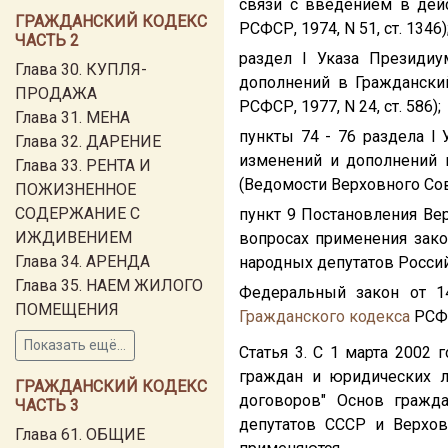
связи с введением в дей
ГРАЖДАНСКИЙ КОДЕКС
РСФСР, 1974, N 51, ст. 1346)
ЧАСТЬ 2
раздел I Указа Президи
Глава 30. КУПЛЯ-
дополнений в Гражданск
ПРОДАЖА
РСФСР, 1977, N 24, ст. 586);
Глава 31. МЕНА
пункты 74 - 76 раздела I
Глава 32. ДАРЕНИЕ
изменений и дополнений
Глава 33. РЕНТА И
(Ведомости Верховного Сове
ПОЖИЗНЕННОЕ
СОДЕРЖАНИЕ С
пункт 9 Постановления В
ИЖДИВЕНИЕМ
вопросах применения зако
Глава 34. АРЕНДА
народных депутатов Россий
Глава 35. НАЕМ ЖИЛОГО
Федеральный закон от 1
ПОМЕЩЕНИЯ
Гражданского кодекса
РСФС
Показать ещё...
Статья 3. С 1 марта 2002 
граждан и юридических л
ГРАЖДАНСКИЙ КОДЕКС
договоров" Основ гражд
ЧАСТЬ 3
депутатов СССР и Верхов
Глава 61. ОБЩИЕ