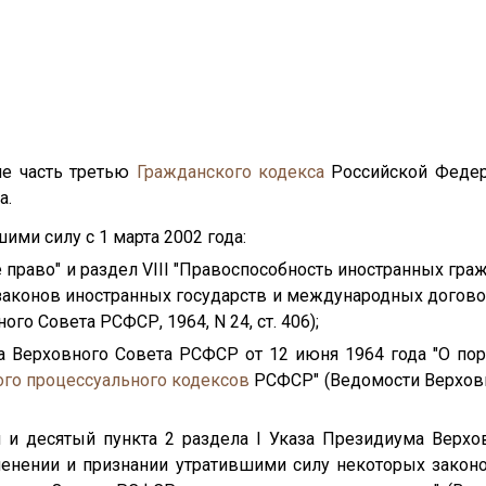
вие часть третью
Гражданского кодекса
Российской Федера
а.
шими силу с 1 марта 2002 года:
 право" и раздел VIII "Правоспособность иностранных гра
аконов иностранных государств и международных догов
о Совета РСФСР, 1964, N 24, ст. 406);
а Верховного Совета РСФСР от 12 июня 1964 года "О по
го процессуального кодексов
РСФСР" (Ведомости Верховн
 и десятый пункта 2 раздела I Указа Президиума Верх
менении и признании утратившими силу некоторых зако