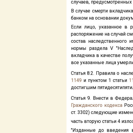
случаев, предусмотренных 
В случае смерти вкладчик
банком на основании доку
Если лицо, указанное в 
распоряжение на случай см
состав наследственного 
нормы раздела V "Наслед
вкладчика в качестве полу
все указанные лица умерли
Статья 8.2. Правила о на
1149
и пунктом 1 статьи
1
достигшим пятидесятипятил
Статья 9. Внести в Федер
Гражданского кодекса
Росс
ст. 3302) следующие измен
часть вторую статьи 4 изл
"Изданные до введения 