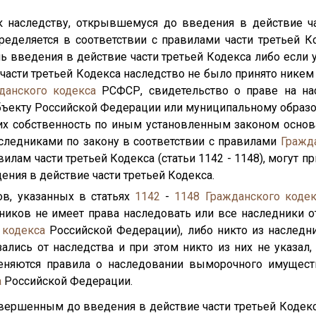
к наследству, открывшемуся до введения в действие ча
ределяется в соответствии с правилами части третьей Ко
нь введения в действие части третьей Кодекса либо если у
части третьей Кодекса наследство не было принято никем
данского кодекса
РСФСР, свидетельство о праве на на
бъекту Российской Федерации или муниципальному образ
х собственность по иным установленным законом основан
следниками по закону в соответствии с правилами
Гражд
лам части третьей Кодекса (статьи 1142 - 1148), могут п
ения в действие части третьей Кодекса.
ов, указанных в статьях
1142
-
1148
Гражданского кодек
дников не имеет права наследовать или все наследники о
 кодекса
Российской Федерации), либо никто из наследни
ались от наследства и при этом никто из них не указал,
меняются правила о наследовании выморочного имуществ
а
Российской Федерации.
овершенным до введения в действие части третьей Кодек