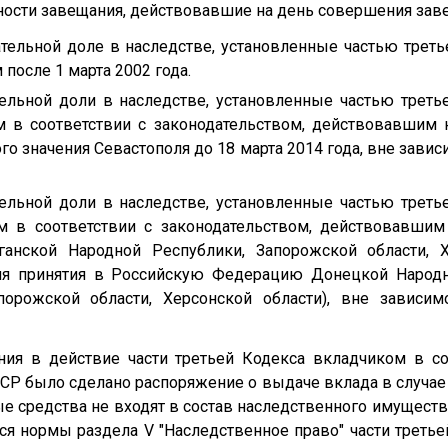
ности завещания, действовавшие на день совершения зав
ательной доле в наследстве, установленные частью трет
осле 1 марта 2002 года.
ельной доли в наследстве, установленные частью треть
 в соответствии с законодательством, действовавшим н
о значения Севастополя до 18 марта 2014 года, вне зави
ельной доли в наследстве, установленные частью треть
 в соответствии с законодательством, действовавшим
ганской Народной Республики, Запорожской области, 
дня принятия в Российскую Федерацию Донецкой Народн
порожской области, Херсонской области), вне зависи
ения в действие части третьей Кодекса вкладчиком в с
Р было сделано распоряжение о выдаче вклада в случае 
 средства не входят в состав наследственного имущества
ся нормы раздела V "Наследственное право" части третье