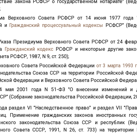
ствие Закона РСФСР о государственном нотариате" (Вед
;
ума Верховного Совета РСФСР от 14 июня 1977 года 
ий и
Гражданский процессуальный кодексы
РСФСР" (Ведо
 Указа Президиума Верховного Совета РСФСР от 24 февр
 в
Гражданский кодекс
РСФСР и некоторые другие зако
та РСФСР, 1987, N 9, ст. 250);
ерховного Совета Российской Федерации
от 3 марта 1993 
нодательства Союза ССР на территории Российской Фед
ской Федерации и Верховного Совета Российской Федерации,
4 мая 2001 года N 51-ФЗ "О внесении изменений и
Р" (Собрание законодательства Российской Федерации, 2001
года раздел VI "Наследственное право" и раздел VII "Пр
иц. Применение гражданских законов иностранных го
анского законодательства Союза ССР и республик (Ве
ного Совета СССР, 1991, N 26, ст. 733) на территории