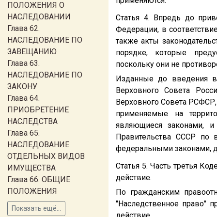
применяются.
ПОЛОЖЕНИЯ О
НАСЛЕДОВАНИИ
Статья 4. Впредь до при
Глава 62.
Федерации, в соответстви
НАСЛЕДОВАНИЕ ПО
также акты законодательс
ЗАВЕЩАНИЮ
порядке, которые преду
Глава 63.
поскольку они не противоре
НАСЛЕДОВАНИЕ ПО
Изданные до введения в
ЗАКОНУ
Верховного Совета Росс
Глава 64.
Верховного Совета РСФСР,
ПРИОБРЕТЕНИЕ
применяемые на террит
НАСЛЕДСТВА
являющиеся законами, и
Глава 65.
Правительства СССР по в
НАСЛЕДОВАНИЕ
федеральными законами, д
ОТДЕЛЬНЫХ ВИДОВ
Статья 5. Часть третья К
ИМУЩЕСТВА
действие.
Глава 66. ОБЩИЕ
ПОЛОЖЕНИЯ
По гражданским правоотн
"Наследственное право" п
Показать ещё...
действие.