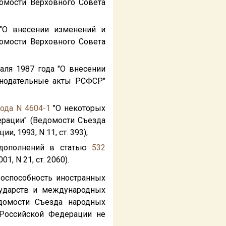
омости Верховного Совета
"О внесении изменений и
мости Верховного Совета
аля 1987 года "О внесении
нодательные акты РСФСР"
года N 4604-1
"О некоторых
ерации" (Ведомости Съезда
 1993, N 11, ст. 393);
 дополнений в статью
532
, N 21, ст. 2060).
авоспособность иностранных
сударств и международных
домости Съезда народных
 Российской Федерации не