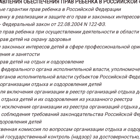
ПРАВЛЕНИЯ ОБЕСПЕЧЕНИЯ ПРАВ РЕБЕНКА В РОССИЙСКОЙ
ые гарантии прав ребенка в Российской Федерации
енку в реализации и защите его прав и законных интересов
 - Федеральный закон от 22.08.2004 N 122-ФЗ.
е прав ребенка при осуществлении деятельности в области
прав детей на охрану здоровья
и законных интересов детей в сфере профессиональной ори
ения и занятости
прав детей на отдых и оздоровление
 федерального органа исполнительной власти, уполномоч
рганов исполнительной власти субъектов Российской Феде
организации отдыха и оздоровления детей
для включения организации в реестр организаций отдыха д
отдыха детей и их оздоровления из указанного реестра
я исключения организации из реестра организаций отдыха 
е соблюдения требований законодательства Российской Фе
доровления детей
венная комиссия по вопросам организации отдыха и оздо
ый государственный контроль (надзор) за достоверностью