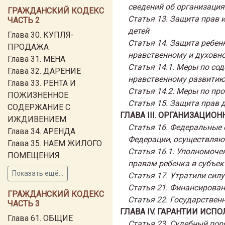
сведений об организация
ГРАЖДАНСКИЙ КОДЕКС
Статья 13. Защита прав 
ЧАСТЬ 2
детей
Глава 30. КУПЛЯ-
Статья 14. Защита ребен
ПРОДАЖА
нравственному и духовн
Глава 31. МЕНА
Статья 14.1. Меры по со
Глава 32. ДАРЕНИЕ
нравственному развитию
Глава 33. РЕНТА И
Статья 14.2. Меры по пр
ПОЖИЗНЕННОЕ
Статья 15. Защита прав 
СОДЕРЖАНИЕ С
ГЛАВА III. ОРГАНИЗАЦИО
ИЖДИВЕНИЕМ
Статья 16. Федеральные 
Глава 34. АРЕНДА
Федерации, осуществляю
Глава 35. НАЕМ ЖИЛОГО
Статья 16.1. Уполномоче
ПОМЕЩЕНИЯ
правам ребенка в субъек
Показать ещё...
Статья 17. Утратили силу
Статья 21. Финансирован
ГРАЖДАНСКИЙ КОДЕКС
Статья 22. Государствен
ЧАСТЬ 3
ГЛАВА IV. ГАРАНТИИ ИС
Глава 61. ОБЩИЕ
Статья 23. Судебный пор