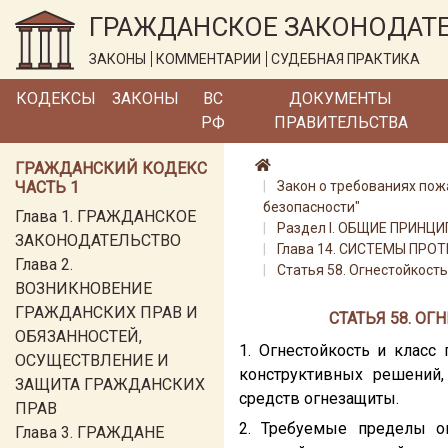
ГРАЖДАНСКОЕ ЗАКОНОДАТ
ЗАКОНЫ
КОММЕНТАРИИ
СУДЕБНАЯ ПРАКТИКА
КОДЕКСЫ
ЗАКОНЫ
ВС
ДОКУМЕНТЫ
РФ
ПРАВИТЕЛЬСТВА
ГРАЖДАНСКИЙ КОДЕКС
ЧАСТЬ 1
Закон о требованиях пож
безопасности"
Глава 1. ГРАЖДАНСКОЕ
Раздел I. ОБЩИЕ ПРИН
ЗАКОНОДАТЕЛЬСТВО
Глава 14. СИСТЕМЫ ПР
Глава 2.
Статья 58. Огнестойкост
ВОЗНИКНОВЕНИЕ
ГРАЖДАНСКИХ ПРАВ И
СТАТЬЯ 58. О
ОБЯЗАННОСТЕЙ,
1. Огнестойкость и класс
ОСУЩЕСТВЛЕНИЕ И
конструктивных решений,
ЗАЩИТА ГРАЖДАНСКИХ
средств огнезащиты.
ПРАВ
2. Требуемые пределы ог
Глава 3. ГРАЖДАНЕ