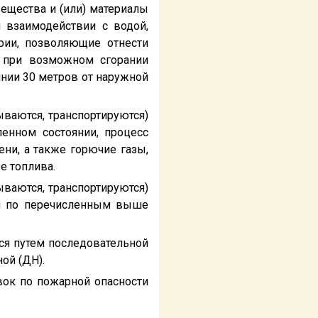
вещества и (или) материалы
и взаимодействии с водой,
ерии, позволяющие отнести
а при возможном сгорании
янии 30 метров от наружной
тываются, транспортируются)
ленном состоянии, процесс
ени, а также горючие газы,
е топлива.
тываются, транспортируются)
ли по перечисленным выше
ся путем последовательной
ой (ДН).
вок по пожарной опасности