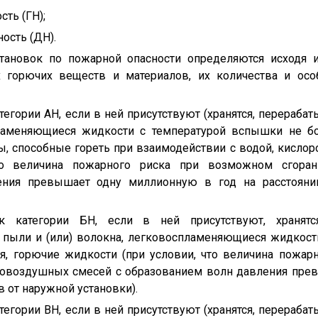
ть (ГН);
ость (ДН).
становок по пожарной опасности определяются исходя 
х горючих веществ и материалов, их количества и особ
атегории АН, если в ней присутствуют (хранятся, перераба
ламеняющиеся жидкости с температурой вспышки не бо
ы, способные гореть при взаимодействии с водой, кислоро
то величина пожарного риска при возможном сгора
ения превышает одну миллионную в год на расстояни
 к категории БН, если в ней присутствуют, хранятс
 пыли и (или) волокна, легковоспламеняющиеся жидкос
я, горючие жидкости (при условии, что величина пожа
аровоздушных смесей с образованием волн давления пр
в от наружной установки).
атегории ВН, если в ней присутствуют (хранятся, перераба