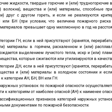
ючие жидкости, твердые горючие и (или) трудногорючие 
) волокна), вещества и (или) материалы, способные пр
и) друг с другом гореть, и если не реализуются крит
Н или БН (при условии, что величина пожарного риск
 материалов превышает одну миллионную в год на рассто
атегории ГН, если в ней присутствуют (хранятся, перераба
и) материалы в горячем, раскаленном и (или) расплав
ждается выделением лучистого тепла, искр и (или) плам
вещества, которые сжигаются или утилизируются в качеств
атегории ДН, если в ней присутствуют (хранятся, перераба
щества и (или) материалы в холодном состоянии и ес
к категории АН, БН, ВН или ГН.
 наружных установок по пожарной опасности осуществляет
и к категориям от наиболее опасной (АН) к наименее опасн
ассификационных признаков категорий наружных устано
ными документами по пожарной безопасности.