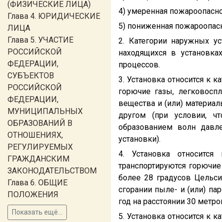
(ФИЗИЧЕСКИЕ ЛИЦА)
4) умеренная пожароопаснос
Глава 4. ЮРИДИЧЕСКИЕ
5) пониженная пожароопасн
ЛИЦА
Глава 5. УЧАСТИЕ
2. Категории наружных у
РОССИЙСКОЙ
находящихся в установка
ФЕДЕРАЦИИ,
процессов.
СУБЪЕКТОВ
3. Установка относится к к
РОССИЙСКОЙ
горючие газы, легковосп
ФЕДЕРАЦИИ,
вещества и (или) материал
МУНИЦИПАЛЬНЫХ
другом (при условии, ч
ОБРАЗОВАНИЙ В
образованием волн давл
ОТНОШЕНИЯХ,
установки).
РЕГУЛИРУЕМЫХ
4. Установка относится
ГРАЖДАНСКИМ
транспортируются горючие
ЗАКОНОДАТЕЛЬСТВОМ
более 28 градусов Цельси
Глава 6. ОБЩИЕ
сгорании пыле- и (или) п
ПОЛОЖЕНИЯ
год на расстоянии 30 метро
Показать ещё...
5. Установка относится к к