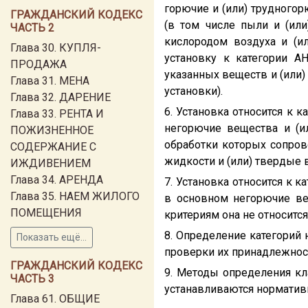
горючие и (или) трудногор
ГРАЖДАНСКИЙ КОДЕКС
(в том числе пыли и (или
ЧАСТЬ 2
кислородом воздуха и (ил
Глава 30. КУПЛЯ-
установку к категории А
ПРОДАЖА
указанных веществ и (или)
Глава 31. МЕНА
установки).
Глава 32. ДАРЕНИЕ
6. Установка относится к к
Глава 33. РЕНТА И
негорючие вещества и (ил
ПОЖИЗНЕННОЕ
обработки которых сопрово
СОДЕРЖАНИЕ С
жидкости и (или) твердые 
ИЖДИВЕНИЕМ
Глава 34. АРЕНДА
7. Установка относится к к
Глава 35. НАЕМ ЖИЛОГО
в основном негорючие ве
ПОМЕЩЕНИЯ
критериям она не относится 
8. Определение категорий
Показать ещё...
проверки их принадлежност
ГРАЖДАНСКИЙ КОДЕКС
9. Методы определения кл
ЧАСТЬ 3
устанавливаются норматив
Глава 61. ОБЩИЕ