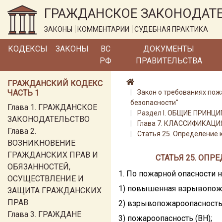
ГРАЖДАНСКОЕ ЗАКОНОДАТ
ЗАКОНЫ
КОММЕНТАРИИ
СУДЕБНАЯ ПРАКТИКА
КОДЕКСЫ
ЗАКОНЫ
ВС
ДОКУМЕНТЫ
РФ
ПРАВИТЕЛЬСТВА
ГРАЖДАНСКИЙ КОДЕКС
ЧАСТЬ 1
Закон о требованиях пож
безопасности"
Глава 1. ГРАЖДАНСКОЕ
Раздел I. ОБЩИЕ ПРИН
ЗАКОНОДАТЕЛЬСТВО
Глава 7. КЛАССИФИКАЦ
Глава 2.
Статья 25. Определение 
ВОЗНИКНОВЕНИЕ
ГРАЖДАНСКИХ ПРАВ И
СТАТЬЯ 25. ОП
ОБЯЗАННОСТЕЙ,
1. По пожарной опасности 
ОСУЩЕСТВЛЕНИЕ И
1) повышенная взрывопожа
ЗАЩИТА ГРАЖДАНСКИХ
ПРАВ
2) взрывопожароопасность 
Глава 3. ГРАЖДАНЕ
3) пожароопасность (ВН);