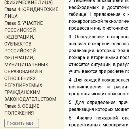
2. Перечень показателей п
(ФИЗИЧЕСКИЕ ЛИЦА)
необходимых и достаточн
Глава 4. ЮРИДИЧЕСКИЕ
таблице 1 приложения к 
ЛИЦА
пожароопасной технологич
Глава 5. УЧАСТИЕ
процесса и иных источнико
РОССИЙСКОЙ
3. Определение пожарооп
ФЕДЕРАЦИИ,
анализа пожарной опаснос
СУБЪЕКТОВ
реализации которых возн
РОССИЙСКОЙ
пожара и вторичными пос
ФЕДЕРАЦИИ,
относятся ситуации, в рез
МУНИЦИПАЛЬНЫХ
учитываются при расчете п
ОБРАЗОВАНИЙ В
ОТНОШЕНИЯХ,
4. Для каждой пожароопас
РЕГУЛИРУЕМЫХ
возникновения и разви
ГРАЖДАНСКИМ
представляющих опасность
ЗАКОНОДАТЕЛЬСТВОМ
5. Для определения при
Глава 6. ОБЩИЕ
реализация которых может
ПОЛОЖЕНИЯ
6. Анализ пожарной опа
Показать ещё...
превентивных мероприяти