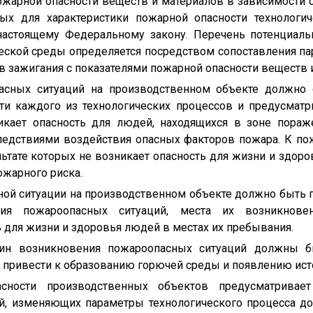
ожарной опасности веществ и материалов в зависимости от
ых для характеристики пожарной опасности технологи
настоящему Федеральному закону. Перечень потенциаль
еской среды определяется посредством сопоставления па
в зажигания с показателями пожарной опасности веществ 
асных ситуаций на производственном объекте должно 
ти каждого из технологических процессов и предусматр
икает опасность для людей, находящихся в зоне пора
ледствиями воздействия опасных факторов пожара. К по
ультате которых не возникает опасность для жизни и здоро
ожарного риска.
ной ситуации на производственном объекте должно быть 
тия пожароопасных ситуаций, места их возникнове
 для жизни и здоровья людей в местах их пребывания.
чин возникновения пожароопасных ситуаций должны б
 привести к образованию горючей среды и появлению ист
сности производственных объектов предусматривае
й, изменяющих параметры технологического процесса до