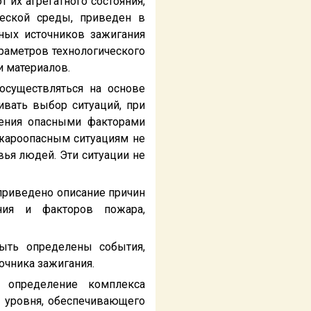
 их агрегатного состояния,
ческой среды, приведен в
ных источников зажигания
раметров технологического
и материалов.
осуществляться на основе
ивать выбор ситуаций, при
жения опасными факторами
жароопасным ситуациям не
вья людей. Эти ситуации не
приведено описание причин
ния и факторов пожара,
ыть определены события,
очника зажигания.
т определение комплекса
 уровня, обеспечивающего