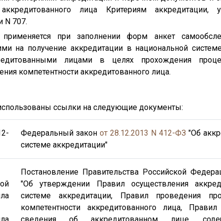
, аккредитованного лица Критериям аккредитации,
 N 707.
а применяется при заполнении форм анкет самообсле
ими на получение аккредитации в национальной системе
кредитованными лицами в целях прохождения проце
ения компетентности аккредитованного лица.
е использованы ссылки на следующие документы:
12-
Федеральный закон
от 28.12.2013 N 412-ФЗ
"Об аккр
системе аккредитации"
Постановление Правительства Российской Федер
кой
"Об утверждении Правил осуществления аккред
ила
системе аккредитации, Правил проведения пр
компетентности аккредитованного лица, Прави
ла
сведения об аккредитованном лице, сод