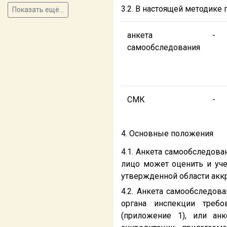
3.2. В настоящей методик
Показать ещё...
анкета
-
самообследования
СМК
-
4. Основные положения
4.1. Анкета самообследова
лицо может оценить и уче
утвержденной области аккр
4.2. Анкета самообследов
органа инспекции требо
(приложение 1), или ан