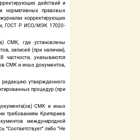
орректирующих действий и
ции нормативных правовых
в журналах корректирующих
и, ГОСТ Р ИСО/МЭК 17020-
ов) СМК, где установлены
в, записей (при наличии),
В частности, указываются
ов СМК и иных документов,
ю редакцию утвержденного
нтированных процедур (при
.
 документа(ов) СМК и иных
ции требованиям Критериев
окументов международной
ь "Соответствует" либо "Не