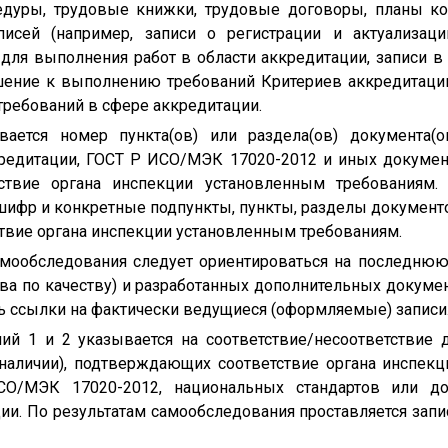
дуры, трудовые книжки, трудовые договоры, планы к
записей (например, записи о регистрации и актуализа
для выполнения работ в области аккредитации, записи 
шение к выполнению требований Критериев аккредитаци
требований в сфере аккредитации.
ается номер пункта(ов) или раздела(ов) документа(
редитации, ГОСТ Р ИСО/МЭК 17020-2012 и иных документо
твие органа инспекции установленным требованиям. 
шифр и конкретные подпункты, пункты, разделы документ
вие органа инспекции установленным требованиям.
амообследования следует ориентироваться на последню
ва по качеству) и разработанных дополнительных докуме
ть ссылки на фактически ведущиеся (оформляемые) записи
ний 1 и 2 указывается на соответствие/несоответствие
 наличии), подтверждающих соответствие органа инспек
СО/МЭК 17020-2012, национальных стандартов или д
ии. По результатам самообследования проставляется запис