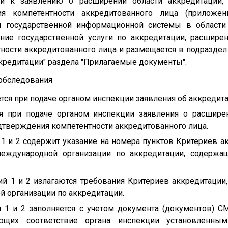
мой к заявлению о расширении области аккредитации,
я компетентности аккредитованного лица (приложен
 государственной информационной системы в области
ние государственной услуги по аккредитации, расшире
ости аккредитованного лица и размещается в подраздел
кредитации" раздела "Прилагаемые документы".
ообследования
ется при подаче органом инспекции заявления об аккредита
я при подаче органом инспекции заявления о расширен
тверждения компетентности аккредитованного лица.
 1 и 2 содержит указание на номера пунктов Критериев 
международной организации по аккредитации, содержа
ий 1 и 2 излагаются требования Критериев аккредитации
 организации по аккредитации.
й 1 и 2 заполняется с учетом документа (документов) С
ющих соответствие органа инспекции установленным