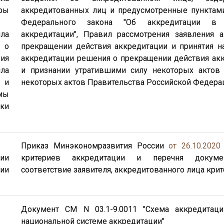
ры
аккредитованных лиц и предусмотренные пунктами 
Федерального закона "Об аккредитации в 
ла
аккредитации", Правил рассмотрения заявления 
я о
прекращении действия аккредитации и принятия 
ия
аккредитации решения о прекращении действия акк
ла
и признании утратившими силу некоторых актов
 и
некоторых актов Правительства Российской Федера
мы
ки
Приказ Минэкономразвития России
от 26.10.2020
сии
критериев аккредитации и перечня докуме
ии
соответствие заявителя, аккредитованного лица кри
Документ СМ N 03.1-9.0011 "Схема аккредитац
национальной системе аккредитации"