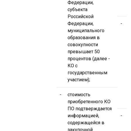
з
Федерации,
п
субъекта
Российской
Федерации,
-
муниципального
п
образования в
в
совокупности
превышает 50
п
процентов (далее -
п
КО с
государственным
Ф
участием);
з
г
-
стоимость
у
приобретенного КО
ПО подтверждается
информацией,
-
А
содержащейся в
закупочной
С