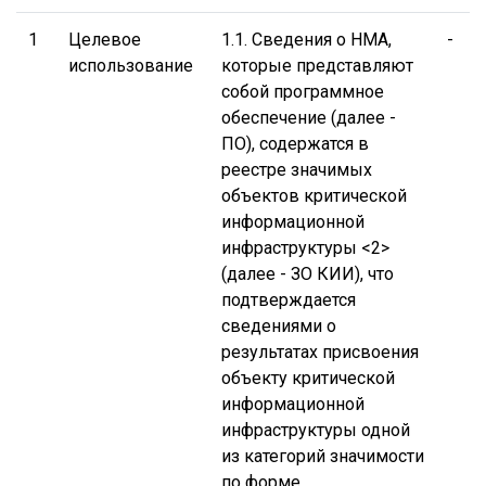
1
Целевое
1.1. Сведения о НМА,
-
П
использование
которые представляют
собой программное
обеспечение (далее -
в
ПО), содержатся в
реестре значимых
к
объектов критической
и
информационной
инфраструктуры <2>
(далее - ЗО КИИ), что
о
подтверждается
к
сведениями о
и
результатах присвоения
и
объекту критической
н
информационной
инфраструктуры одной
из категорий значимости
ч
по форме,
Ф