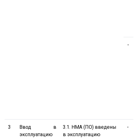
к
с
-
о
р
б
3
Ввод в
3.1. НМА (ПО) введены
-
П
эксплуатацию
в эксплуатацию
п