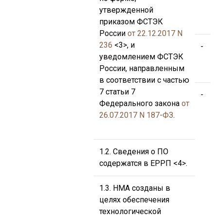
утвержденной
приказом ФСТЭК
N
России
от 22.12.2017 N
236
<3>, и
-
уведомлением ФСТЭК
России, направленным
Е
в соответствии с частью
7 статьи 7
-
Федерального закона
от
26.07.2017 N 187-ФЗ
.
у
о
1.2. Сведения о ПО
л
содержатся в ЕРРП <4>.
ц
т
1.3. НМА созданы в
целях обеспечения
б
технологической
к