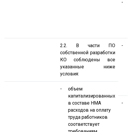
-
П
т
3
Р
2.2. В части ПО
-
П
собственной разработки
КО соблюдены все
указанные ниже
условия:
ч
з
Н
-
объем
капитализированных
в составе НМА
-
П
расходов на оплату
с
труда работников
соответствует
с
требованиям
р