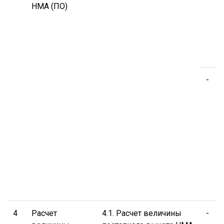
НМА (ПО)
у
р
э
с
Н
-
П
о
р
с
п
ц
п
и
(
д
4
Расчет
4.1. Расчет величины
-
П