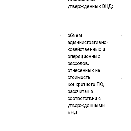
утвержденных ВНД;
т
3
Р
-
объем
-
административно-
в
хозяйственных и
п
операционных
п
расходов,
В
отнесенных на
стоимость
-
конкретного ПО,
с
рассчитан в
соответствии с
утвержденными
з
ВНД
В
с