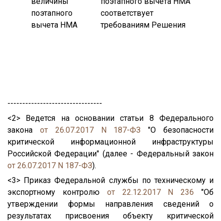
величины
поэтапного вычета НМА
к
поэтапного
соответствует
р
вычета НМА
требованиям Решения
п
Н
т
у
1
--------------------------------
<2> Ведется на основании статьи 8 Федерального
закона
от 26.07.2017 N 187-ФЗ
"О безопасности
критической информационной инфраструктуры
Российской Федерации" (далее - Федеральный закон
от 26.07.2017 N 187-ФЗ
).
<3> Приказ Федеральной службы по техническому и
экспортному контролю
от 22.12.2017 N 236
"Об
утверждении формы направления сведений о
результатах присвоения объекту критической