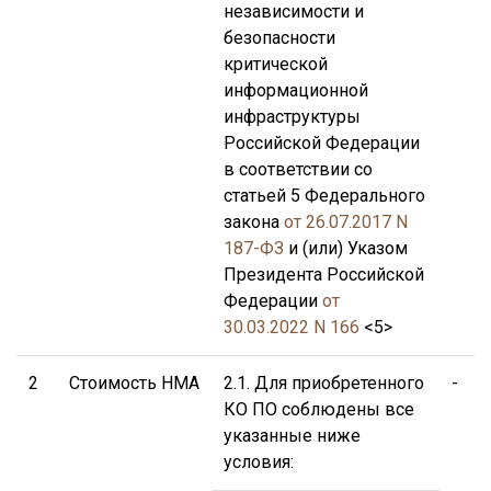
независимости и
и
безопасности
и
критической
Р
информационной
инфраструктуры
Российской Федерации
в соответствии со
Ф
статьей 5 Федерального
закона
от 26.07.2017 N
187-ФЗ
и (или) Указом
У
Президента Российской
Р
Федерации
от
30.03.2022 N 166
<5>
3
2
Стоимость НМА
2.1. Для приобретенного
-
П
КО ПО соблюдены все
указанные ниже
условия:
о