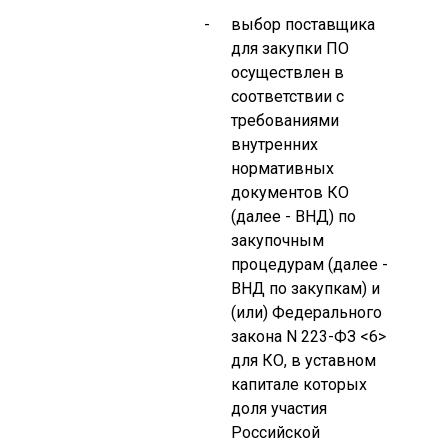
-
выбор поставщика
р
для закупки ПО
п
осуществлен в
к
соответствии с
з
требованиями
е
внутренних
нормативных
т
документов КО
п
(далее - ВНД) по
закупочным
процедурам (далее -
н
ВНД по закупкам) и
в
(или) Федерального
закона N 223-ФЗ <6>
о
для КО, в уставном
о
капитале которых
доля участия
Российской