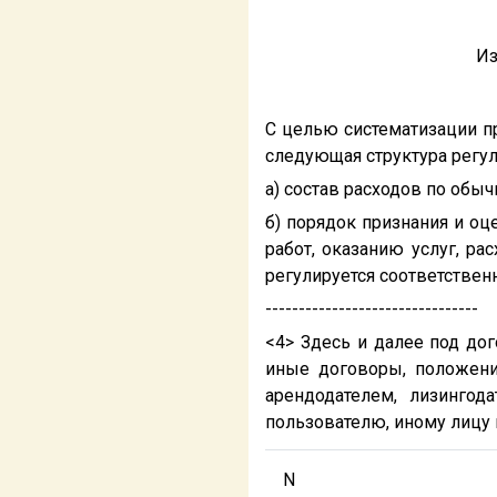
Из
С целью систематизации п
следующая структура регул
а) состав расходов по обы
б) порядок признания и о
работ, оказанию услуг, р
регулируется соответствен
--------------------------------
<4> Здесь и далее под до
иные договоры, положени
арендодателем, лизингод
пользователю, иному лицу
N