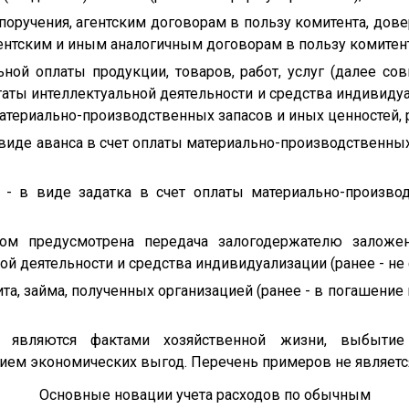
поручения, агентским договорам в пользу комитента, дове
ентским и иным аналогичным договорам в пользу комитента,
ной оплаты продукции, товаров, работ, услуг (далее сов
таты интеллектуальной деятельности и средства индивидуа
териально-производственных запасов и иных ценностей, ра
в виде аванса в счет оплаты материально-производственны
е - в виде задатка в счет оплаты материально-произво
ром предусмотрена передача залогодержателю заложе
ой деятельности и средства индивидуализации (ранее - не
та, займа, полученных организацией (ранее - в погашение
 являются фактами хозяйственной жизни, выбыти
ием экономических выгод. Перечень примеров не являет
Основные новации учета расходов по обычным