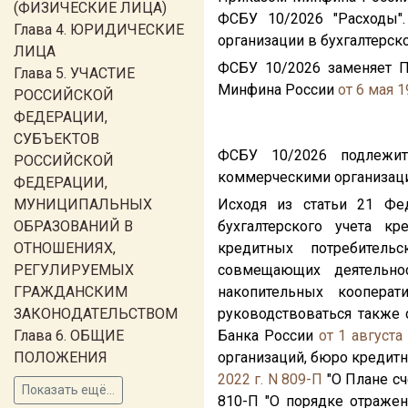
(ФИЗИЧЕСКИЕ ЛИЦА)
ФСБУ 10/2026 "Расходы"
Глава 4. ЮРИДИЧЕСКИЕ
организации в бухгалтерско
ЛИЦА
ФСБУ 10/2026 заменяет П
Глава 5. УЧАСТИЕ
Минфина России
от 6 мая 1
РОССИЙСКОЙ
ФЕДЕРАЦИИ,
СУБЪЕКТОВ
ФСБУ 10/2026 подлежит
РОССИЙСКОЙ
коммерческими организаци
ФЕДЕРАЦИИ,
МУНИЦИПАЛЬНЫХ
Исходя из статьи 21 Фед
ОБРАЗОВАНИЙ В
бухгалтерского учета к
ОТНОШЕНИЯХ,
кредитных потребитель
РЕГУЛИРУЕМЫХ
совмещающих деятельно
ГРАЖДАНСКИМ
накопительных коопера
ЗАКОНОДАТЕЛЬСТВОМ
руководствоваться также
Глава 6. ОБЩИЕ
Банка России
от 1 августа
ПОЛОЖЕНИЯ
организаций, бюро кредитн
2022 г. N 809-П
"О Плане сч
Показать ещё...
810-П "О порядке отражен