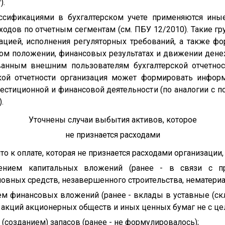
).
ссификациями в бухгалтерском учете применяются иные
сходов по отчетным сегментам (см. ПБУ 12/2010). Такие 
ацией, исполнения регуляторных требований, а также ф
ом положении, финансовых результатах и движении дене
ванным внешним пользователям бухгалтерской отчетност
ской отчетности организация может формировать инфор
вестиционной и финансовой деятельности (по аналогии с 
.
Уточнены случаи выбытия активов, которое
не признается расходами
то к оплате, которая не признается расходами организации
ением капитальных вложений (ранее - в связи с пр
овных средств, незавершенного строительства, нематериаль
ием финансовых вложений (ранее - вклады в уставные (ск
 акций акционерных обществ и иных ценных бумаг не с ц
 (созданием) запасов (ранее - не формулировалось);