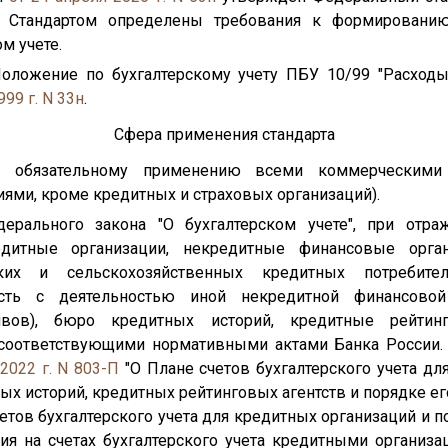
. Стандартом определены требования к формировани
м учете.
оложение по бухгалтерскому учету ПБУ 10/99 "Расходы
999 г. N 33н
.
Сфера применения стандарта
 обязательному применению всеми коммерческими 
ями, кроме кредитных и страховых организаций).
ерального закона "О бухгалтерском учете", при отра
редитные организации, некредитные финансовые орга
ских и сельскохозяйственных кредитных потребител
сть с деятельностью иной некредитной финансовой
тивов), бюро кредитных историй, кредитные рейтин
 соответствующими нормативными актами Банка России. 
 2022 г. N 803-П
"О Плане счетов бухгалтерского учета д
ых историй, кредитных рейтинговых агентств и порядке е
етов бухгалтерского учета для кредитных организаций и п
ия на счетах бухгалтерского учета кредитными организа