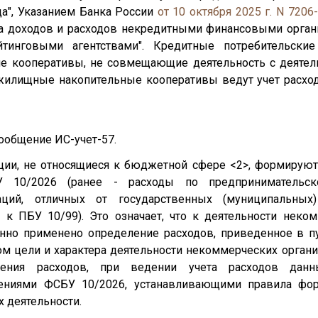
да", Указанием Банка России
от 10 октября 2025 г. N 7206
ета доходов и расходов некредитными финансовыми орга
йтинговыми агентствами". Кредитные потребительские
ие кооперативы, не совмещающие деятельность с деятел
жилищные накопительные кооперативы ведут учет расхо
ообщение ИС-учет-57.
ции, не относящиеся к бюджетной сфере <2>, формируют
 10/2026 (ранее - расходы по предпринимательск
аций, отличных от государственных (муниципальных
к ПБУ 10/99). Это означает, что к деятельности неко
нно применено определение расходов, приведенное в пу
м цели и характера деятельности некоммерческих органи
ления расходов, при ведении учета расходов дан
жениями ФСБУ 10/2026, устанавливающими правила фо
х деятельности.