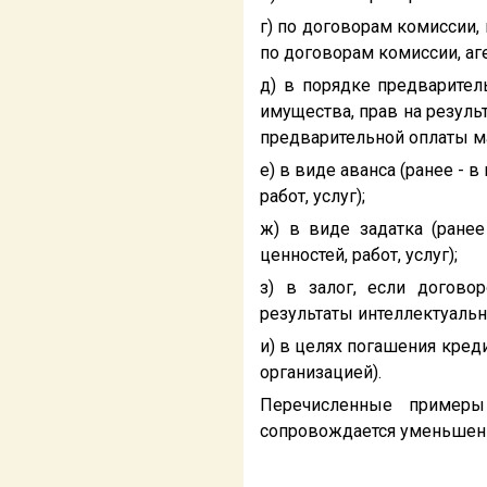
г) по договорам комиссии, 
по договорам комиссии, аг
д) в порядке предваритель
имущества, прав на резуль
предварительной оплаты ма
е) в виде аванса (ранее - 
работ, услуг);
ж) в виде задатка (ране
ценностей, работ, услуг);
з) в залог, если догово
результаты интеллектуальн
и) в целях погашения креди
организацией).
Перечисленные примеры
сопровождается уменьшен