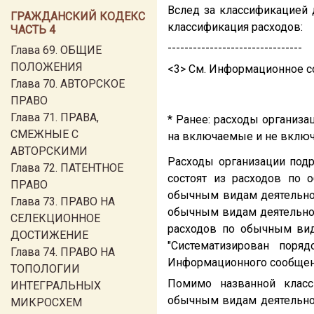
Вслед за классификацией
ГРАЖДАНСКИЙ КОДЕКС
классификация расходов:
ЧАСТЬ 4
--------------------------------
Глава 69. ОБЩИЕ
ПОЛОЖЕНИЯ
<3> См. Информационное с
Глава 70. АВТОРСКОЕ
ПРАВО
Глава 71. ПРАВА,
* Ранее: расходы организ
СМЕЖНЫЕ С
на включаемые и не включ
АВТОРСКИМИ
Расходы организации под
Глава 72. ПАТЕНТНОЕ
состоят из расходов по 
ПРАВО
обычным видам деятельнос
Глава 73. ПРАВО НА
обычным видам деятельност
СЕЛЕКЦИОННОЕ
расходов по обычным вид
ДОСТИЖЕНИЕ
"Систематизирован поря
Глава 74. ПРАВО НА
Информационного сообщен
ТОПОЛОГИИ
Помимо названной класс
ИНТЕГРАЛЬНЫХ
обычным видам деятельнос
МИКРОСХЕМ