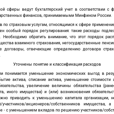
ой сферы ведут бухгалтерский учет в соответствии с 
ударственных финансов, принимаемыми Минфином России.
в по страховым услугам, относящимся к сфере применения
н особый порядок регулирования: такие расходы подлеж
Необходимо обратить внимание, что этот порядок расп
бщества взаимного страхования, негосударственные пенси
е договоры, отвечающие определению договора страх
.
Уточнены понятие и классификация расходов
ии понимается уменьшение экономических выгод в рез
ытие актива, списание актива, уменьшение стоимости 
бязательства, увеличение величины обязательства (ран
в, иного имущества) и (или) возникновения обязатель
жно приводить к уменьшению капитала организации, н
й/участников/акционеров/собственников имущества, а
е - с уменьшением вкладов по решению участников/собс