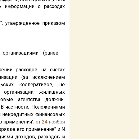
ю информации о расходах
", утвержденное приказом
организациями (ранее -
жении расходов на счетах
низации (за исключением
ьских кооперативов, не
 организации, жилищных
говые агентства должны
В частности, Положениями
ля некредитных финансовых
го применения",
от 24 ноября
орядке его применения" и N
циями доходов, расходов и