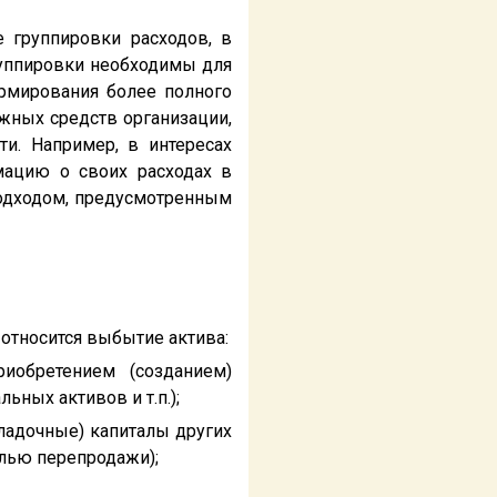
 группировки расходов, в
группировки необходимы для
ормирования более полного
жных средств организации,
и. Например, в интересах
мацию о своих расходах в
подходом, предусмотренным
, относится выбытие актива:
иобретением (созданием)
ных активов и т.п.);
ладочные) капиталы других
елью перепродажи);