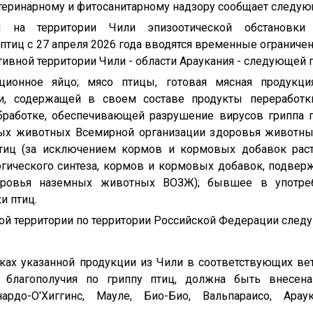
теринарному и фитосанитарному надзору сообщает следую
 на территории Чили эпизоотической обстановки
птиц с 27 апреля 2026 года вводятся временные ограниче
вной территории Чили - области Араукания - следующей 
ционное яйцо; мясо птицы, готовая мясная продук
ии, содержащей в своем составе продукты переработк
бработке, обеспечивающей разрушение вирусов гриппа п
ых животных Всемирной организации здоровья животных
иц (за исключением кормов и кормовых добавок раст
гического синтеза, кормов и кормовых добавок, подвер
оровья наземных животных ВОЗЖ); бывшее в употреб
и птиц.
той территории по территории Российской Федерации след
авках указанной продукции из Чили в соответствующих ве
я благополучия по гриппу птиц, должна быть внесена
нардо-О'Хиггинс, Мауле, Био-Био, Вальпараисо, Арау