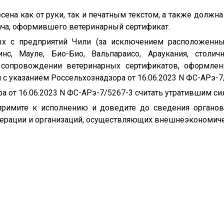
сена как от руки, так и печатным текстом, а также должн
ача, оформившего ветеринарный сертификат.
ых с предприятий Чили (за исключением расположенны
гинс, Мауле, Био-Био, Вальпараисо, Араукания, столич
в сопровождении ветеринарных сертификатов, оформлен
и с указанием Россельхознадзора от 16.06.2023 N ФС-АРэ-7
а от 16.06.2023 N ФС-АРэ-7/5267-3 считать утратившим сил
имите к исполнению и доведите до сведения органов
ерации и организаций, осуществляющих внешнеэкономиче