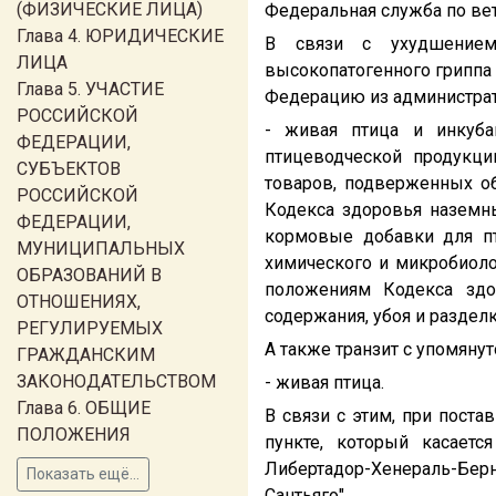
(ФИЗИЧЕСКИЕ ЛИЦА)
Федеральная служба по ве
Глава 4. ЮРИДИЧЕСКИЕ
В связи с ухудшением
ЛИЦА
высокопатогенного гриппа 
Глава 5. УЧАСТИЕ
Федерацию из администрати
РОССИЙСКОЙ
- живая птица и инкуба
ФЕДЕРАЦИИ,
птицеводческой продукц
СУБЪЕКТОВ
товаров, подверженных о
РОССИЙСКОЙ
Кодекса здоровья наземн
ФЕДЕРАЦИИ,
кормовые добавки для пт
МУНИЦИПАЛЬНЫХ
химического и микробиоло
ОБРАЗОВАНИЙ В
положениям Кодекса зд
ОТНОШЕНИЯХ,
содержания, убоя и разделк
РЕГУЛИРУЕМЫХ
А также транзит с упомяну
ГРАЖДАНСКИМ
ЗАКОНОДАТЕЛЬСТВОМ
- живая птица.
Глава 6. ОБЩИЕ
В связи с этим, при пост
ПОЛОЖЕНИЯ
пункте, который касаетс
Либертадор-Хенераль-Бер
Показать ещё...
Сантьяго".