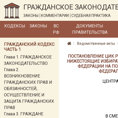
ГРАЖДАНСКОЕ ЗАКОНОДАТ
ЗАКОНЫ
КОММЕНТАРИИ
СУДЕБНАЯ ПРАКТИКА
КОДЕКСЫ
ЗАКОНЫ
ВС
ДОКУМЕНТЫ
РФ
ПРАВИТЕЛЬСТВА
Ведомственные акты
ГРАЖДАНСКИЙ КОДЕКС
ЧАСТЬ 1
ПОСТАНОВЛЕНИЕ ЦИК РО
Глава 1. ГРАЖДАНСКОЕ
НИЖЕСТОЯЩИЕ ИЗБИРА
ЗАКОНОДАТЕЛЬСТВО
ФЕДЕРАЦИИ НА ПО
Глава 2.
ФЕДЕРАЛ
ВОЗНИКНОВЕНИЕ
ЦЕНТР
ГРАЖДАНСКИХ ПРАВ И
ОБЯЗАННОСТЕЙ,
ОСУЩЕСТВЛЕНИЕ И
ЗАЩИТА ГРАЖДАНСКИХ
ПРАВ
Глава 3. ГРАЖДАНЕ
В СМ