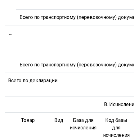
Всего по транспортному (перевозочному) докумен
...
Всего по транспортному (перевозочному) докумен
Всего по декларации
B. Исчисление
Товар
Вид
База для
Код базы
С
исчисления
для
исчисления