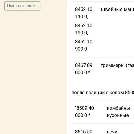
Показать ещё...
8452 10
швейные маш
110 0,
8452 10
190 0,
8452 10
900 0
8467 89
триммеры (га
000 0 *
после позиции с кодом 85
"8509 40
комбайны
000 0 *
кухонные
8516 50
печи