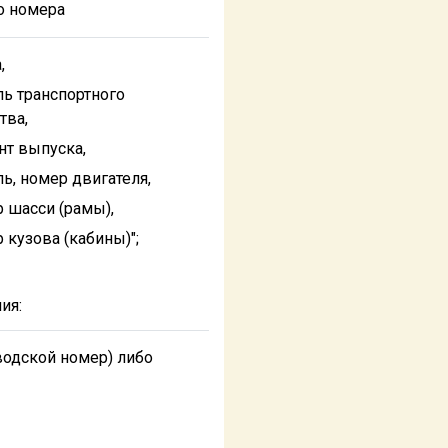
о номера
,
ь транспортного
тва,
т выпуска,
ь, номер двигателя,
 шасси (рамы),
 кузова (кабины)";
ия:
одской номер) либо