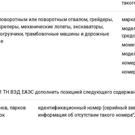
таког
поворотным или поворотным отвалом, грейдеры,
марка
креперы, механические лопаты, экскаваторы,
модел
огрузчики, трамбовочные машины и дорожные
средс
ые
момен
модел
номер
номер
31 ТН ВЭД ЕАЭС дополнить позицией следующего содержан
нов, парков
идентификационный номер (серийный зав
ок
информация об отсутствии такого номера";