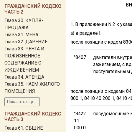
ВН
ГРАЖДАНСКИЙ КОДЕКС
ЧАСТЬ 2
Глава 30. КУПЛЯ-
1. В приложении N 2 к указ
ПРОДАЖА
а) в разделе I:
Глава 31. МЕНА
Глава 32. ДАРЕНИЕ
после позиции с кодом 83
Глава 33. РЕНТА И
ПОЖИЗНЕННОЕ
"8407
двигатели внутр
СОДЕРЖАНИЕ С
зажиганием, с в
ИЖДИВЕНИЕМ
поступательным
Глава 34. АРЕНДА
Глава 35. НАЕМ ЖИЛОГО
ПОМЕЩЕНИЯ
после позиции с кодами 8418
800 1, 8418 40 200 1, 841
Показать ещё...
"8422
посудомоечные
ГРАЖДАНСКИЙ КОДЕКС
ЧАСТЬ 3
11
000 0
Глава 61. ОБЩИЕ