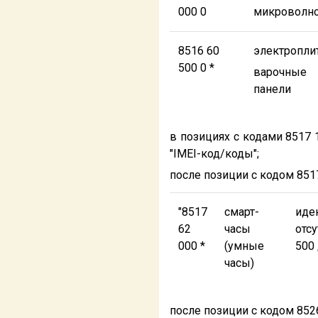
000 0
микроволн
8516 60
электропли
500 0 *
варочные
панели
в позициях с кодами 8517 
"IMEI-код/коды";
после позиции с кодом 851
"8517
смарт-
иде
62
часы
отс
000 *
(умные
500
часы)
после позиции с кодом 85