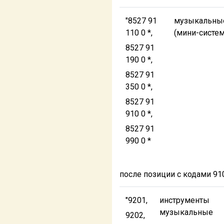
"8527 91
музыкальны
110 0 *,
(мини-систе
8527 91
190 0 *,
8527 91
350 0 *,
8527 91
910 0 *,
8527 91
990 0 *
после позиции с кодами 9
"9201,
инструменты
музыкальные
9202,