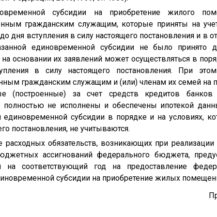
новременной субсидии на приобретение жилого поме
нным гражданским служащим, которые приняты на учет
до дня вступления в силу настоящего постановления и в 
азанной единовременной субсидии не было принято д
 на основании их заявлений может осуществляться в поря
упления в силу настоящего постановления. При эт
ным гражданским служащим и (или) членам их семей на 
ые (построенные) за счет средств кредитов банков (
м полностью не исполнены и обеспечены ипотекой дан
й единовременной субсидии в порядке и на условиях, к
его постановления, не учитываются.
е расходных обязательств, возникающих при реализации 
 бюджетных ассигнований федерального бюджета, пред
м на соответствующий год на предоставление феде
иновременной субсидии на приобретение жилых помещен
П