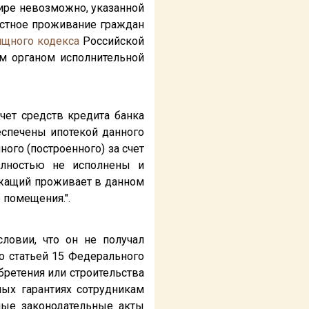
тире невозможно, указанной
естное проживание граждан
щного кодекса
Российской
 органом исполнительной
счет средств кредита банка
еспечены ипотекой данного
ого (построенного) за счет
полностью не исполнены и
ужащий проживает в данном
 помещения.".
ловии, что он не получал
о статьей 15 Федерального
ретения или строительства
ных гарантиях сотрудникам
ные законодательные акты