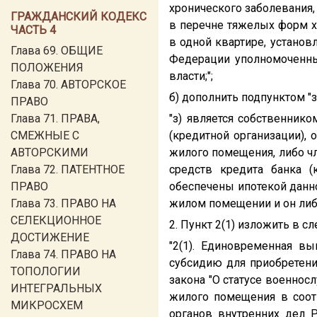
хронического заболевания,
ГРАЖДАНСКИЙ КОДЕКС
в перечне тяжелых форм х
ЧАСТЬ 4
в одной квартире, установ
Глава 69. ОБЩИЕ
Федерации уполномоченн
ПОЛОЖЕНИЯ
власти;";
Глава 70. АВТОРСКОЕ
б) дополнить подпунктом "
ПРАВО
Глава 71. ПРАВА,
"з) является собственнико
СМЕЖНЫЕ С
(кредитной организации),
АВТОРСКИМИ
жилого помещения, либо чл
Глава 72. ПАТЕНТНОЕ
средств кредита банка (
ПРАВО
обеспечены ипотекой данн
Глава 73. ПРАВО НА
жилом помещении и он либ
СЕЛЕКЦИОННОЕ
2. Пункт 2(1) изложить в 
ДОСТИЖЕНИЕ
"2(1). Единовременная в
Глава 74. ПРАВО НА
субсидию для приобретени
ТОПОЛОГИИ
закона "О статусе военно
ИНТЕГРАЛЬНЫХ
жилого помещения в соотв
МИКРОСХЕМ
органов внутренних дел 