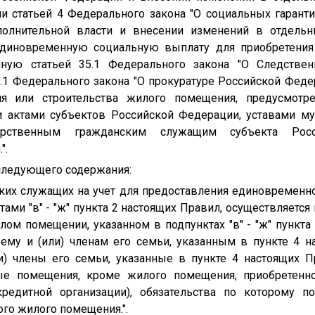
и статьей 4 Федерального закона "О социальных гарант
полнительной власти и внесении изменений в отдельн
единовременную социальную выплату для приобретения
нную статьей 35.1 Федерального закона "О Следствен
4.1 Федерального закона "О прокуратуре Российской Феде
ия или строительства жилого помещения, предусмот
актами субъектов Российской Федерации, уставами му
дарственным гражданским служащим субъекта Рос
".
 следующего содержания:
нских служащих на учет для предоставления единовременн
ми "в" - "ж" пункта 2 настоящих Правил, осуществляется 
ом помещении, указанном в подпунктах "в" - "ж" пункта 
му и (или) членам его семьи, указанным в пункте 4 н
ли) члены его семьи, указанные в пункте 4 настоящих 
е помещения, кроме жилого помещения, приобретенног
кредитной организации), обязательства по которому 
го жилого помещения.".