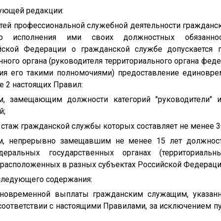
дующей редакции:
ностей профессиональной служебной деятельности граждан
го исполнения ими своих должностных обязанно
ийской Федерации о гражданской службе допускается 
ного органа (руководителя территориального органа фед
ния его такими полномочиями) предоставление единовр
е 2 настоящих Правил:
, замещающим должности категорий "руководители" и
й;
стаж гражданской службы которых составляет не менее 30
м, непрерывно замещавшим не менее 15 лет должнос
еральных государственных органах (территориальн
 расположенных в разных субъектах Российской Федерации
 следующего содержания:
диновременной выплаты гражданским служащим, указан
оответствии с настоящими Правилами, за исключением пунк