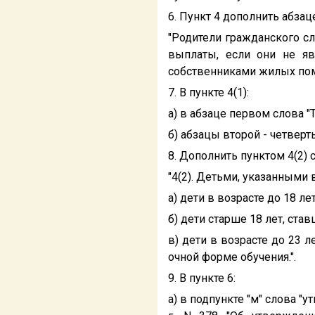
6. Пункт 4 дополнить абза
"Родители гражданского с
выплаты, если они не я
собственниками жилых пом
7. В пункте 4(1):
а) в абзаце первом слова "
б) абзацы второй - четвер
8. Дополнить пунктом 4(2)
"4(2). Детьми, указанными в
а) дети в возрасте до 18 лет
б) дети старше 18 лет, ста
в) дети в возрасте до 23 
очной форме обучения.".
9. В пункте 6:
а) в подпункте "м" слова 