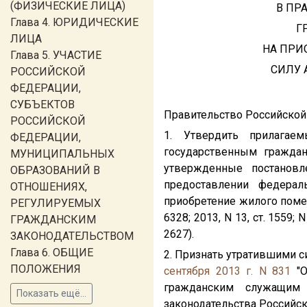
(ФИЗИЧЕСКИЕ ЛИЦА)
В ПР
Глава 4. ЮРИДИЧЕСКИЕ
Г
ЛИЦА
НА ПРИ
Глава 5. УЧАСТИЕ
СИЛУ 
РОССИЙСКОЙ
ФЕДЕРАЦИИ,
СУБЪЕКТОВ
Правительство Российской
РОССИЙСКОЙ
1. Утвердить прилагае
ФЕДЕРАЦИИ,
государственным гражда
МУНИЦИПАЛЬНЫХ
утвержденные постанов
ОБРАЗОВАНИЙ В
предоставлении федера
ОТНОШЕНИЯХ,
приобретение жилого помеще
РЕГУЛИРУЕМЫХ
6328; 2013, N 13, ст. 1559; N 
ГРАЖДАНСКИМ
2627).
ЗАКОНОДАТЕЛЬСТВОМ
Глава 6. ОБЩИЕ
2. Признать утратившими 
ПОЛОЖЕНИЯ
сентября 2013 г. N 831
"О
гражданским служащим 
Показать ещё...
законодательства Российско