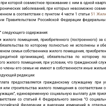
 при которой совместное проживание с ним в одной квар
ронических заболеваний, при которых невозможно совм
ленном в соответствии с пунктом 4 части 1 статьи
51
Жили
ым Правительством Российской Федерации федеральным
з" следующего содержания:
м жилого помещения, приобретенного (построенного) за 
 обязательства по которому полностью не исполнены и об
еном семьи собственника жилого помещения, приобретенн
кредитной организации), обязательства по которому 
ого жилого помещения, при условии, что гражданский сл
о члены его семьи не имеют в собственности иные жилые
следующей редакции:
ыплата предоставляется гражданскому служащему при ус
я или строительства жилого помещения в соответствии с
служащих", единовременную социальную выплату для приоб
етствии со статьей 4 Федерального закона "О социаль
Российской Федерации и внесении изменений в отдель