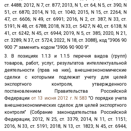
ст. 4488; 2012, N 7, ст. 877; 2013, N 1, ст. 64; N 5, ст. 390; N
51, ст. 6870; 2014, N 10, ст. 1040; 2015, N 15, ст. 2264; N
47, ст. 6606; N 49, ст. 6991; 2016, N 2, ст. 387; N 33, ст.
5191; N 48, ст. 6788; 2018, N 33, ст. 5427; N 40, ст. 6138; N
41, ст. 6242; N 45, ст. 6944; 2019, N 5, ст. 385; 2020, N 21,
ст. 3289; N 37, ст. 5724; 2022, N 18, ст. 3088), код "3906 90
900 7" заменить кодом "3906 90 900 9".
3. В позициях 1.1.3 и 1.1.5 перечня видов (групп)
товаров, работ, услуг, результатов интеллектуальной
деятельности (прав на них), внешнеэкономические
сделки с которыми подлежат учету для целей
экспортного контроля, утвержденного
постановлением Правительства Российской
Федерации
от 13 июня 2012 г. N 583
"О порядке учета
внешнеэкономических сделок для целей экспортного
контроля" (Собрание законодательства Российской
Федерации, 2012, N 25, ст. 3379; 2014, N 11, ст. 1151;
2016, N 33, ст. 5191; 2018, N 13, ст. 1823; N 45, ст. 6944;