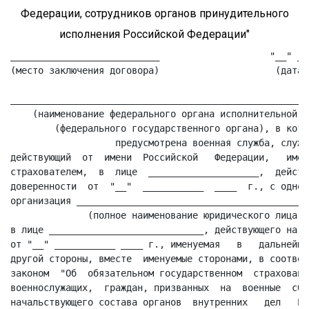
Федерации, сотрудников органов принудительного
исполнения Российской Федерации"
___________________________                    "__" __
(место заключения договора)                     (дата 
______________________________________________________
    (наименование федерального органа исполнительной вл
        (федерального государственного органа), в котор
                   предусмотрена военная служба, служба
действующий  от  имени  Российской   Федерации,   имен
страхователем,  в  лице  ____________________,  действ
доверенности  от  "__"  ___________  ____  г., с одной
организация __________________________________________
              (полное наименование юридического лица, 
в лице ____________________________, действующего на о
от "__" ___________ ____ г., именуемая   в   дальнейше
другой стороны, вместе  именуемые сторонами, в соответ
законом  "Об  обязательном государственном  страховани
военнослужащих,  граждан, призванных  на  военные  сбо
начальствующего состава органов  внутренних   дел   Ро