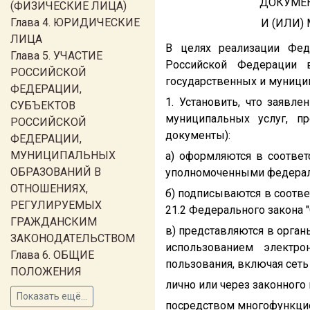
ДОКУМЕН
(ФИЗИЧЕСКИЕ ЛИЦА)
Глава 4. ЮРИДИЧЕСКИЕ
И (ИЛИ)
ЛИЦА
В целях реализации Фед
Глава 5. УЧАСТИЕ
Российской Федерации 
РОССИЙСКОЙ
государственных и муници
ФЕДЕРАЦИИ,
1. Установить, что заявл
СУБЪЕКТОВ
муниципальных услуг, п
РОССИЙСКОЙ
документы):
ФЕДЕРАЦИИ,
МУНИЦИПАЛЬНЫХ
а) оформляются в соотве
ОБРАЗОВАНИЙ В
уполномоченными федерал
ОТНОШЕНИЯХ,
б) подписываются в соотве
РЕГУЛИРУЕМЫХ
21.2 Федерального закона 
ГРАЖДАНСКИМ
в) представляются в орган
ЗАКОНОДАТЕЛЬСТВОМ
использованием электро
Глава 6. ОБЩИЕ
пользования, включая сеть
ПОЛОЖЕНИЯ
лично или через законного
Показать ещё...
посредством многофункцио