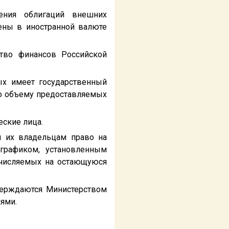
ения облигаций внешних
ены в иностранной валюте
тво финансов Российской
ых имеет государственный
по объему предоставляемых
еские лица.
и их владельцам право на
графиком, установленным
ачисляемых на остающуюся
верждаются Министерством
ями.