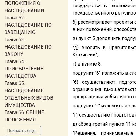
ПОЛОЖЕНИЯ О
государства в экономиче
НАСЛЕДОВАНИИ
государственного регулиро
Глава 62.
б) рассматривает проекты 
НАСЛЕДОВАНИЕ ПО
в них положений, способст
ЗАВЕЩАНИЮ
в) пункт 5 дополнить подп
Глава 63.
НАСЛЕДОВАНИЕ ПО
"д) вносить в Правитель
ЗАКОНУ
Комиссии.";
Глава 64.
г) в пункте 8:
ПРИОБРЕТЕНИЕ
подпункт "б" изложить в с
НАСЛЕДСТВА
"б) осуществляют подго
Глава 65.
ограничения вмешательст
НАСЛЕДОВАНИЕ
прекращения избыточного г
ОТДЕЛЬНЫХ ВИДОВ
ИМУЩЕСТВА
подпункт "г" изложить в с
Глава 66. ОБЩИЕ
"г) осуществляют подготов
ПОЛОЖЕНИЯ
д) абзац третий пункта 11
Показать ещё...
"Решения, принимаемые