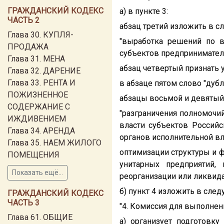
ГРАЖДАНСКИЙ КОДЕКС
а) в пункте 3:
ЧАСТЬ 2
абзац третий изложить в 
Глава 30. КУПЛЯ-
"выработка решений по в
ПРОДАЖА
субъектов предприниматель
Глава 31. МЕНА
абзац четвертый признать 
Глава 32. ДАРЕНИЕ
Глава 33. РЕНТА И
в абзаце пятом слово "дуб
ПОЖИЗНЕННОЕ
абзацы восьмой и девятый
СОДЕРЖАНИЕ С
"разграничения полномочи
ИЖДИВЕНИЕМ
власти субъектов Россий
Глава 34. АРЕНДА
органов исполнительной вл
Глава 35. НАЕМ ЖИЛОГО
оптимизации структуры и 
ПОМЕЩЕНИЯ
унитарных предприятий,
Показать ещё...
реорганизации или ликвида
б) пункт 4 изложить в сле
ГРАЖДАНСКИЙ КОДЕКС
ЧАСТЬ 3
"4. Комиссия для выполнен
Глава 61. ОБЩИЕ
а) организует подготовк