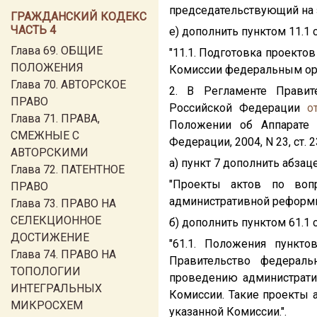
председательствующий на з
ГРАЖДАНСКИЙ КОДЕКС
ЧАСТЬ 4
е) дополнить пунктом 11.1
Глава 69. ОБЩИЕ
"11.1. Подготовка проекто
ПОЛОЖЕНИЯ
Комиссии федеральным орг
Глава 70. АВТОРСКОЕ
2. В Регламенте Правит
ПРАВО
Российской Федерации
о
Глава 71. ПРАВА,
Положении об Аппарате 
СМЕЖНЫЕ С
Федерации, 2004, N 23, ст. 2
АВТОРСКИМИ
а) пункт 7 дополнить абза
Глава 72. ПАТЕНТНОЕ
"Проекты актов по воп
ПРАВО
административной реформы,
Глава 73. ПРАВО НА
СЕЛЕКЦИОННОЕ
б) дополнить пунктом 61.1
ДОСТИЖЕНИЕ
"61.1. Положения пункт
Глава 74. ПРАВО НА
Правительство федераль
ТОПОЛОГИИ
проведению администрати
ИНТЕГРАЛЬНЫХ
Комиссии. Такие проекты 
МИКРОСХЕМ
указанной Комиссии.".