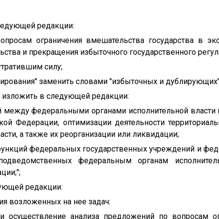
следующей редакции:
опросам ограничения вмешательства государства в эк
ства и прекращения избыточного государственного регулир
утратившим силу;
лирования" заменить словами "избыточных и дублирующих"
 изложить в следующей редакции:
й между федеральными органами исполнительной власти 
ской Федерации, оптимизации деятельности территориал
асти, а также их реорганизации или ликвидации;
функций федеральных государственных учреждений и фе
 подведомственных федеральным органам исполнител
ции;";
дующей редакции:
ия возложенных на нее задач:
у и осуществление анализа предложений по вопросам о