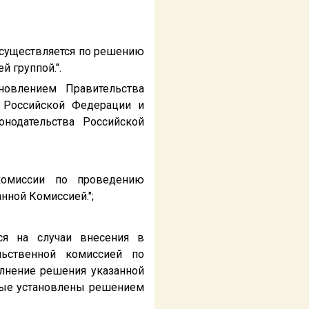
 осуществляется по решению
 группой.".
новлением Правительства
 Российской Федерации и
нодательства Российской
комиссии по проведению
нной Комиссией.";
ся на случаи внесения в
льственной комиссией по
лнение решения указанной
орые установлены решением