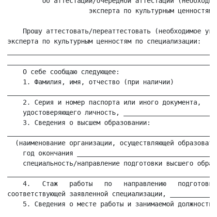
         об аттестации/очередной аттестации (необходим
                     эксперта по культурным ценностям

    Прошу аттестовать/переаттестовать (необходимое ука
эксперта по культурным ценностям по специализации:

______________________________________________________
______________________________________________________
    О себе сообщаю следующее:

    1. Фамилия, имя, отчество (при наличии)           
______________________________________________________
    2. Серия и номер паспорта или иного документа,    
    удостоверяющего личность, ________________________
    3. Сведения о высшем образовании:                 
______________________________________________________
  (наименование организации, осуществляющей образовате
    год окончания ____________________________________
    специальность/направление подготовки высшего образо
______________________________________________________
    4.   Стаж   работы   по   направлению   подготовки
соответствующей заявленной специализации, ____________
    5. Сведения о месте работы и занимаемой должности 
______________________________________________________