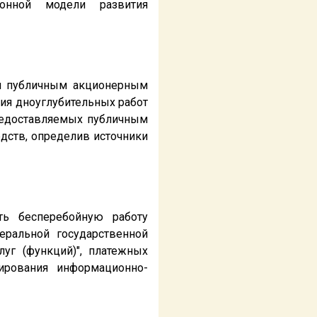
ионной модели развития
 и публичным акционерным
ия дноуглубительных работ
предоставляемых публичным
дств, определив источники
ть бесперебойную работу
ральной государственной
уг (функций)", платежных
ирования информационно-