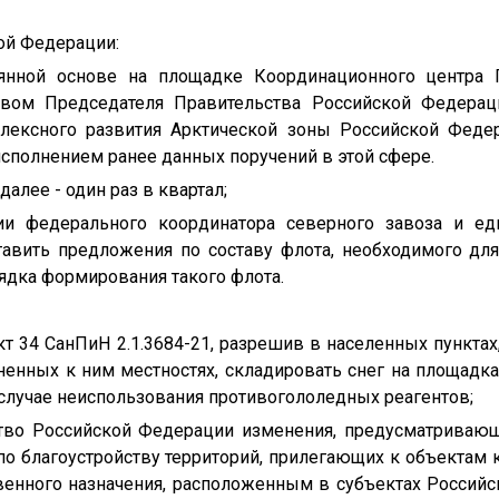
ой Федерации:
оянной основе на площадке Координационного центра 
твом Председателя Правительства Российской Федерац
ексного развития Арктической зоны Российской Федер
исполнением ранее данных поручений в этой сфере.
 далее - один раз в квартал;
тии федерального координатора северного завоза и ед
тавить предложения по составу флота, необходимого дл
ядка формирования такого флота.
кт 34 СанПиН 2.1.3684-21, разрешив в населенных пункта
ненных к ним местностях, складировать снег на площадк
случае неиспользования противогололедных реагентов;
ьство Российской Федерации изменения, предусматриваю
о благоустройству территорий, прилегающих к объектам 
венного назначения, расположенным в субъектах Российс