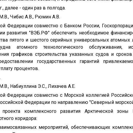
., далее - один раз в полгода.
В., Чибис А.В., Рюмин А.В.
кой Федерации совместно с Банком России, Госкорпорацие
ии развития "ВЭБ.РФ" обеспечить необходимое финанси
тва пятого и шестого серийных универсальных атомных 
судна атомного технологического обслуживания, и
ния графиков строительства указанных судов и сроков
редоставлении государственных гарантий привлекаем
плату процентов.
.
В., Набиуллина Э.С., Лихачев А.Е.
кой Федерации совместно с Морской коллегией Российс
оссийской Федерации по направлению "Северный морской 
 проекта комплексного развития Арктической зоны
ртного коридора:
заимосвязанных мероприятий, обеспечивающих комплекс