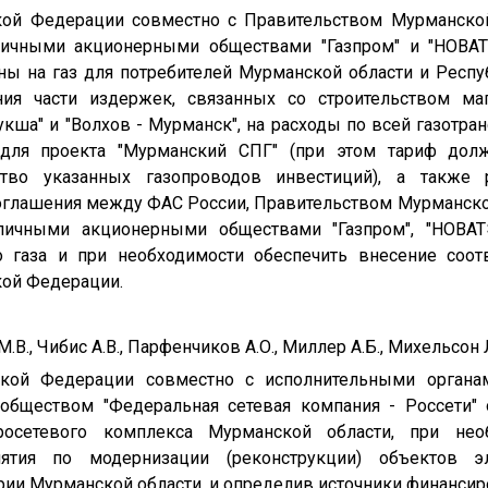
ской Федерации совместно с Правительством Мурманской
личными акционерными обществами "Газпром" и "НОВА
ы на газ для потребителей Мурманской области и Респу
ия части издержек, связанных со строительством ма
укша" и "Волхов - Мурманск", на расходы по всей газотран
 для проекта "Мурманский СПГ" (при этом тариф дол
тво указанных газопроводов инвестиций), а также 
соглашения между ФАС России, Правительством Мурманско
бличными акционерными обществами "Газпром", "НОВА
о газа и при необходимости обеспечить внесение соо
кой Федерации.
В., Чибис А.В., Парфенчиков А.О., Миллер А.Б., Михельсон 
йской Федерации совместно с исполнительными органа
бществом "Федеральная сетевая компания - Россети" 
росетевого комплекса Мурманской области, при нео
ятия по модернизации (реконструкции) объектов эле
ии Мурманской области, и определив источники финансир