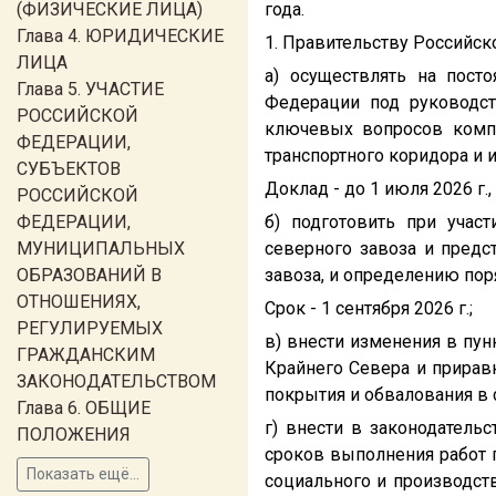
(ФИЗИЧЕСКИЕ ЛИЦА)
года.
Глава 4. ЮРИДИЧЕСКИЕ
1. Правительству Российск
ЛИЦА
а) осуществлять на пост
Глава 5. УЧАСТИЕ
Федерации под руководс
РОССИЙСКОЙ
ключевых вопросов компл
ФЕДЕРАЦИИ,
транспортного коридора и 
СУБЪЕКТОВ
Доклад - до 1 июля 2026 г.,
РОССИЙСКОЙ
ФЕДЕРАЦИИ,
б) подготовить при учас
МУНИЦИПАЛЬНЫХ
северного завоза и предс
ОБРАЗОВАНИЙ В
завоза, и определению пор
ОТНОШЕНИЯХ,
Срок - 1 сентября 2026 г.;
РЕГУЛИРУЕМЫХ
в) внести изменения в пун
ГРАЖДАНСКИМ
Крайнего Севера и прирав
ЗАКОНОДАТЕЛЬСТВОМ
покрытия и обвалования в 
Глава 6. ОБЩИЕ
г) внести в законодател
ПОЛОЖЕНИЯ
сроков выполнения работ п
Показать ещё...
социального и производст