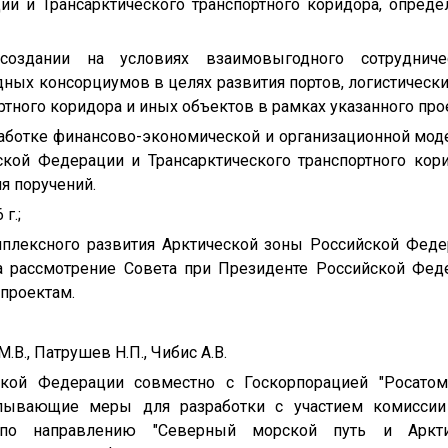
и и Трансарктического транспортного коридора, опреде
создании на условиях взаимовыгодного сотруднич
ных консорциумов в целях развития портов, логистически
ртного коридора и иных объектов в рамках указанного про
работке финансово-экономической и организационной мод
кой Федерации и Трансарктического транспортного кор
я поручений.
г.;
мплексного развития Арктической зоны Российской Феде
а рассмотрение Совета при Президенте Российской Фед
проектам.
В., Патрушев Н.П., Чибис А.В.
ской Федерации совместно с Госкорпорацией "Росато
рпывающие меры для разработки с участием комиссии 
по направлению "Северный морской путь и Аркти