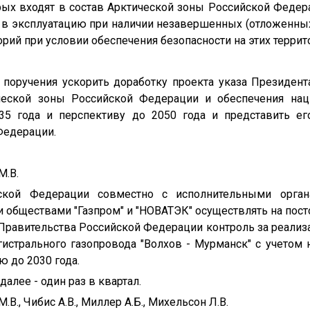
орых входят в состав Арктической зоны Российской Федер
 в эксплуатацию при наличии незавершенных (отложенных)
рий при условии обеспечения безопасности на этих террит
о поручения ускорить доработку проекта указа Президен
ической зоны Российской Федерации и обеспечения нац
35 года и перспективу до 2050 года и представить ег
Федерации.
М.В.
йской Федерации совместно с исполнительными орган
обществами "Газпром" и "НОВАТЭК" осуществлять на пост
Правительства Российской Федерации контроль за реализ
гистрального газопровода "Волхов - Мурманск" с учетом 
ю до 2030 года.
 далее - один раз в квартал.
В., Чибис А.В., Миллер А.Б., Михельсон Л.В.