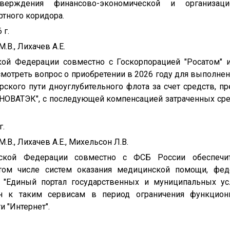
тверждения финансово-экономической и организац
ртного коридора.
 г.
В., Лихачев А.Е.
ской Федерации совместно с Госкорпорацией "Росатом"
мотреть вопрос о приобретении в 2026 году для выполнен
рского пути дноуглубительного флота за счет средств, 
ОВАТЭК", с последующей компенсацией затраченных сре
г.
В., Лихачев А.Е., Михельсон Л.В.
йской Федерации совместно с ФСБ России обеспечи
том числе систем оказания медицинской помощи, феде
"Единый портал государственных и муниципальных усл
ан к таким сервисам в период ограничения функцион
 "Интернет".