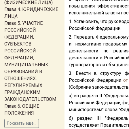
(ФИЗИЧЕСКИЕ ЛИЦА)
повышения эффективности
Глава 4. ЮРИДИЧЕСКИЕ
исполнительной власти пос
ЛИЦА
1. Установить, что руково
Глава 5. УЧАСТИЕ
Российской Федерации.
РОССИЙСКОЙ
ФЕДЕРАЦИИ,
2. Передать Федеральному 
СУБЪЕКТОВ
и нормативно-правовому
РОССИЙСКОЙ
деятельности по реализ
ФЕДЕРАЦИИ,
деятельности в Российско
МУНИЦИПАЛЬНЫХ
туроператоров и объединен
ОБРАЗОВАНИЙ В
3. Внести в структуру 
ОТНОШЕНИЯХ,
Российской Федерации
от
РЕГУЛИРУЕМЫХ
(Собрание законодательства
ГРАЖДАНСКИМ
а) из раздела II "Федерал
ЗАКОНОДАТЕЛЬСТВОМ
Российской Федерации, ф
Глава 6. ОБЩИЕ
министерствам" слова "Фед
ПОЛОЖЕНИЯ
б) раздел III "Федерал
Показать ещё...
осуществляет Правительств