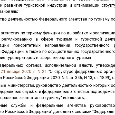
 развития туристской индустрии и оптимизации струк
тановляю:
дство деятельностью Федерального агентства по туризму 
агентству по туризму функции по выработке и реализаци
 регулированию в сфере туризма и туристской деяте
ации приоритетных направлений государственного р
й Федерации, а также по осуществлению государственного
ия туроператоров в сфере выездного туризма.
федеральных органов исполнительной власти, утвержд
 21 января 2020 г. N 21
"О структуре федеральных орган
 Российской Федерации, 2020, N 4, ст. 346; N 13, ст. 1899)
ьные министерства, руководство деятельностью которых 
едеральные службы и федеральные агентства, подведомс
еральное агентство по туризму" исключить;
ьные службы и федеральные агентства, руководств
о Российской Федерации" дополнить словами "Федерально