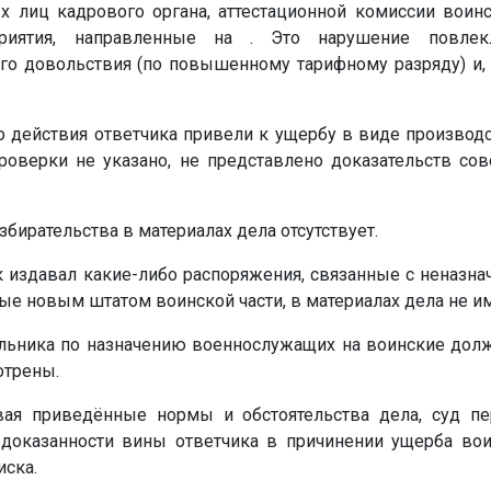
х лиц кадрового органа, аттестационной комиссии воин
иятия, направленные на . Это нарушение повлек
 довольствия (по повышенному тарифному разряду) и, 
но действия ответчика привели к ущербу в виде произво
оверки не указано, не представлено доказательств со
бирательства в материалах дела отсутствует.
ик издавал какие-либо распоряжения, связанные с неназн
е новым штатом воинской части, в материалах дела не им
льника по назначению военнослужащих на воинские дол
отрены.
вая приведённые нормы и обстоятельства дела, суд п
доказанности вины ответчика в причинении ущерба вои
иска.