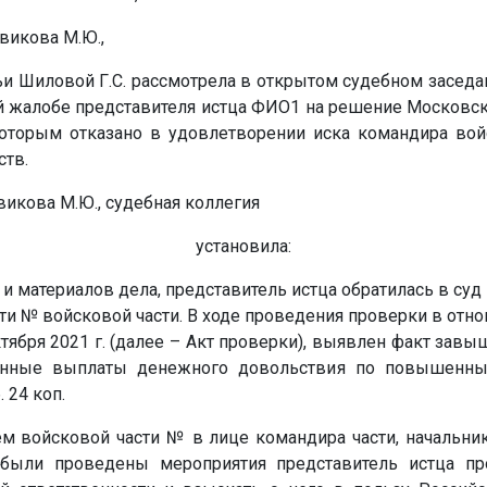
овикова М.Ю.,
ьи Шиловой Г.С. рассмотрела в открытом судебном заседа
й жалобе представителя истца ФИО1 на решение Московск
 которым отказано в удовлетворении иска командира во
тв.
икова М.Ю., судебная коллегия
установила:
и материалов дела, представитель истца обратилась в суд 
сти
№
войсковой части. В ходе проведения проверки в отн
ктября 2021 г. (далее – Акт проверки), выявлен факт завы
енные выплаты денежного довольствия по повышенны
 24 коп.
ем войсковой части
№
в лице командира части, начальник
 были проведены мероприятия представитель истца пр