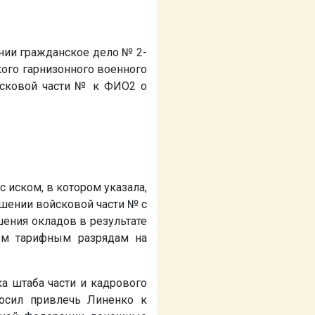
нии гражданское дело № 2-
ого гарнизонного военного
йсковой части
№
к ФИО2 о
с иском, в котором указала,
ошении войсковой части
№
с
шения окладов в результате
м тарифным разрядам на
а штаба части и кадрового
осил привлечь Линенко к