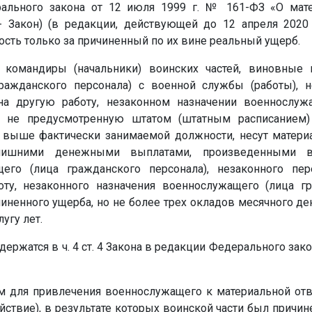
ерального закона от 12 июля 1999 г. № 161-ФЗ «О мате
- Закон) (в редакции, действующей до 12 апреля 2020 
сть только за причиненный по их вине реальный ущерб.
а командиры (начальники) воинских частей, виновные
ражданского персонала) с военной службы (работы), 
на другую работу, незаконном назначении военнослуж
, не предусмотренную штатом (штатным расписанием)
 выше фактически занимаемой должности, несут материа
лишними денежными выплатами, произведенными в 
его (лица гражданского персонала), незаконного пе
оту, незаконного назначения военнослужащего (лица гр
иненного ущерба, но не более трех окладов месячного д
угу лет.
ржатся в ч. 4 ст. 4 Закона в редакции Федерального закон
м для привлечения военнослужащего к материальной отв
ствие), в результате которых воинской части был причин