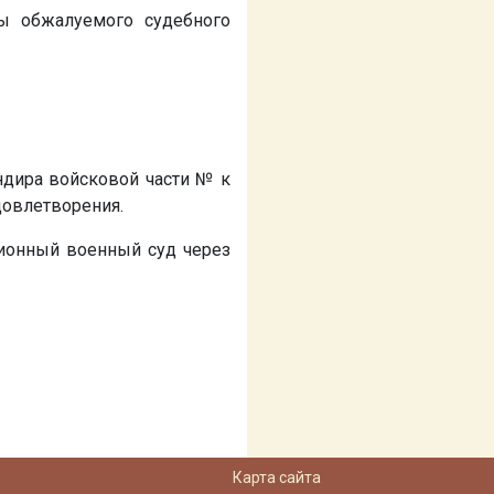
ны обжалуемого судебного
андира войсковой части
№
к
довлетворения.
ионный военный суд через
Карта сайта