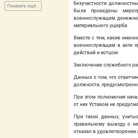
безучастности должностны
Показать ещё...
были проведены меропр
военнослужащим денежного
материального ущерба.
Вместе с тем, какие имен
военнослужащим в акте пр
действий и истцом.
Заключение служебного раз
Данных о том, что ответч
должности, предусмотренны
При этом полномочия нача
от них Уставом не предусм
При таких данных, учиты
правильному выводу о не
отказал в удовлетворении 