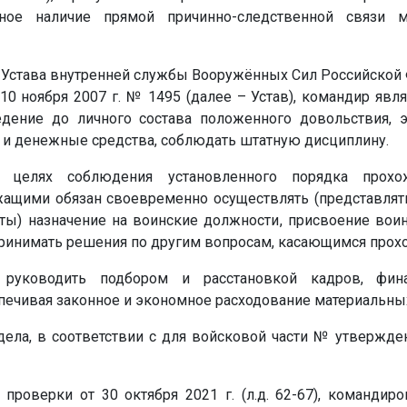
льное наличие прямой причинно-следственной связи
и 94 Устава внутренней службы Вооружённых Сил Российско
0 ноября 2007 г. № 1495 (далее – Устав), командир явл
едение до личного состава положенного довольствия, 
 и денежные средства, соблюдать штатную дисциплину.
в целях соблюдения установленного порядка прох
ащими обязан своевременно осуществлять (представлять
ы) назначение на воинские должности, присвоение воин
принимать решения по другим вопросам, касающимся прох
 руководить подбором и расстановкой кадров, фина
спечивая законное и экономное расходование материальны
дела, в соответствии с для войсковой части
№
утвержден
 проверки от 30 октября 2021 г. (л.д. 62-67), команди