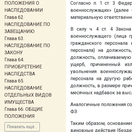
ПОЛОЖЕНИЯ О
Согласно п. 1 ст. 3 Фед
НАСЛЕДОВАНИИ
военнослужащих» (далее 
Глава 62.
материальную ответственно
НАСЛЕДОВАНИЕ ПО
В силу ч. 4 ст. 4 Закон
ЗАВЕЩАНИЮ
военнослужащего (лица г
Глава 63.
гражданского персонала 
НАСЛЕДОВАНИЕ ПО
персонала) на должность
ЗАКОНУ
должность, оплачиваемую
Глава 64.
ущерб, причиненный из
ПРИОБРЕТЕНИЕ
увольнения военнослужащ
НАСЛЕДСТВА
персонала на другую раб
Глава 65.
должность, в размере прич
НАСЛЕДОВАНИЕ
месячных надбавок за высл
ОТДЕЛЬНЫХ ВИДОВ
ИМУЩЕСТВА
Аналогичные положения соде
Глава 66. ОБЩИЕ
ФЗ.
ПОЛОЖЕНИЯ
Таким образом, основание
Показать ещё...
виновные действия (бездей