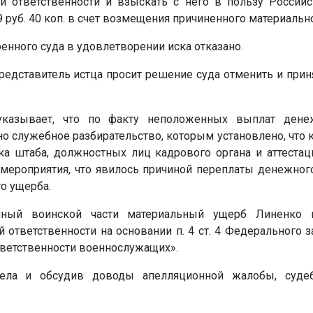
ой ответственности и взыскать с него в пользу Росси
9 руб. 40 коп. в счет возмещения причиненного материальн
нного суда в удовлетворении иска отказано.
редставитель истца просит решение суда отменить и прин
казывает, что по факту неположенных выплат дене
 служебное разбирательство, которым установлено, что 
ка штаба, должностных лиц кадрового органа и аттеста
мероприятия, что явилось причиной переплаты денежног
о ущерба.
енный воинской части материальный ущерб Линенко
 ответственности на основании п. 4 ст. 4 Федерального з
тветственности военнослужащих».
ела и обсудив доводы апелляционной жалобы, судеб