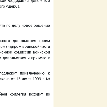
йской Федерации денежные
ого ущерба.
ять по делу новое решение
жного довольствия троим
командиром воинской части
ционной комиссии воинской
о довольствия и привело к
 подлежит привлечению к
акона от 12 июля 1999 г. №
ная коллегия исходит из