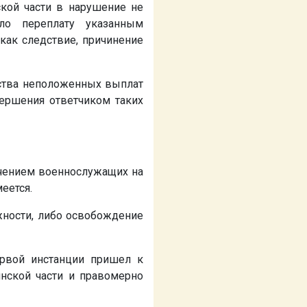
ской части в нарушение не
ло переплату указанным
как следствие, причинение
дства неположенных выплат
вершения ответчиком таких
ачением военнослужащих на
еется.
жности, либо освобождение
ервой инстанции пришел к
нской части и правомерно