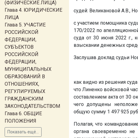
(ФИЗИЧЕСКИЕ ЛИЦА)
Глава 4. ЮРИДИЧЕСКИЕ
судей: Великановой А.В., Н
ЛИЦА
с участием помощника суд
Глава 5. УЧАСТИЕ
170/2022 по апелляционно
РОССИЙСКОЙ
суда от 30 июня 2022 г.,
ФЕДЕРАЦИИ,
взыскании денежных средс
СУБЪЕКТОВ
РОССИЙСКОЙ
Заслушав доклад судьи Нов
ФЕДЕРАЦИИ,
МУНИЦИПАЛЬНЫХ
ОБРАЗОВАНИЙ В
как видно из решения суда 
ОТНОШЕНИЯХ,
что Линенко войсковой ча
РЕГУЛИРУЕМЫХ
составлением акта от 30 о
ГРАЖДАНСКИМ
чего допущены неполож
ЗАКОНОДАТЕЛЬСТВОМ
общую сумму 1 497 925 руб.
Глава 6. ОБЩИЕ
ПОЛОЖЕНИЯ
Полагая, что командовани
органа своевременно не
Показать ещё...