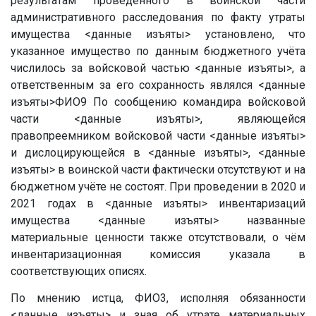
результатам проведённого в воинской части
административного расследования по факту утраты
имущества
<данные изъяты>
установлено, что
указанное имущество по данным бюджетного учёта
числилось за войсковой частью
<данные изъяты>
, а
ответственным за его сохранность являлся
<данные
изъяты>
ФИО9
По сообщению командира войсковой
части
<данные изъяты>
, являющейся
правопреемником войсковой части
<данные изъяты>
и дислоцирующейся в
<данные изъяты>
,
<данные
изъяты>
в воинской части фактически отсутствуют и на
бюджетном учёте не состоят. При проведении в 2020 и
2021 годах в
<данные изъяты>
инвентаризаций
имущества
<данные изъяты>
названные
материальные ценности также отсутствовали, о чём
инвентаризационная комиссия указала в
соответствующих описях.
По мнению истца, ФИО3, исполняя обязанности
<данные изъяты>
и зная об утрате материальных