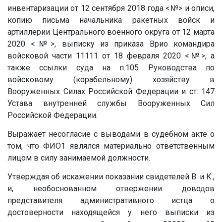
инвентаризации от 12 сентября 2018 года
<№>
и описи,
копию письма начальника ракетных войск и
артиллерии Центрального военного округа от 12 марта
2020
<№>
, выписку из приказа Врио командира
войсковой части
11111
от 18 февраля 2020
<№>
, а
также ссылки суда на п.105 Руководства по
войсковому (корабельному) хозяйству в
Вооруженных Силах Российской Федерации и ст. 147
Устава внутренней службы Вооруженных Сил
Российской Федерации.
Выражает несогласие с выводами в судебном акте о
том, что ФИО1 являлся материально ответственным
лицом в силу занимаемой должности.
Утверждая об искажении показании свидетелей
В.
и
К.
,
и, необоснованном отвержении доводов
представителя административного истца о
достоверности находящейся у него выписки из