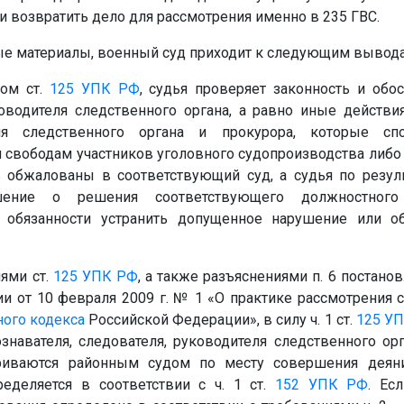
и возвратить дело для рассмотрения именно в 235 ГВС.
е материалы, военный суд приходит к следующим вывод
ном ст.
125
УПК РФ
, судья проверяет законность и обо
оводителя следственного органа, а равно иные действи
еля следственного органа и прокурора, которые с
 свободам участников уголовного судопроизводства либо 
 обжалованы в соответствующий суд, а судья по резул
ение о решения соответствующего должностног
 обязанности устранить допущенное нарушение или о
иями ст.
125
УПК РФ
, а также разъяснениями п. 6 постан
и от 10 февраля 2009 г. № 1 «О практике рассмотрения с
ного кодекса
Российской Федерации», в силу ч. 1 ст.
125
УП
знавателя, следователя, руководителя следственного ор
риваются районным судом по месту совершения деяни
ределяется в соответствии с ч. 1 ст.
152
УПК РФ
. Ес