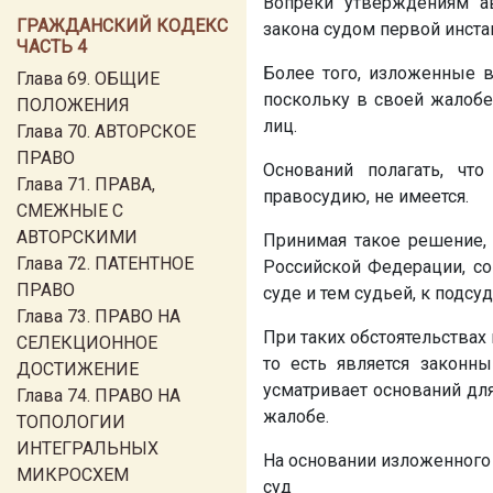
Вопреки утверждениям а
ГРАЖДАНСКИЙ КОДЕКС
закона судом первой инст
ЧАСТЬ 4
Более того, изложенные в
Глава 69. ОБЩИЕ
поскольку в своей жалобе
ПОЛОЖЕНИЯ
лиц.
Глава 70. АВТОРСКОЕ
ПРАВО
Оснований полагать, чт
Глава 71. ПРАВА,
правосудию, не имеется.
СМЕЖНЫЕ С
АВТОРСКИМИ
Принимая такое решение, 
Глава 72. ПАТЕНТНОЕ
Российской Федерации, со
ПРАВО
суде и тем судьей, к подсу
Глава 73. ПРАВО НА
При таких обстоятельствах 
СЕЛЕКЦИОННОЕ
то есть является законн
ДОСТИЖЕНИЕ
усматривает оснований дл
Глава 74. ПРАВО НА
жалобе.
ТОПОЛОГИИ
ИНТЕГРАЛЬНЫХ
На основании изложенного и 
МИКРОСХЕМ
суд