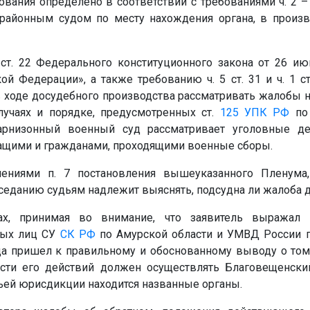
вания определено в соответствии с требованиями ч. 2 – 
районным судом по месту нахождения органа, в произво
 ст. 22 Федерального конституционного закона от 26 и
й Федерации», а также требованию ч. 5 ст. 31 и ч. 1 с
 ходе досудебного производства рассматривать жалобы на
лучаях и порядке, предусмотренных ст.
125
УПК РФ
по 
арнизонный военный суд рассматривает уголовные де
щими и гражданами, проходящими военные сборы.
нениями п. 7 постановления вышеуказанного Пленума
седанию судьям надлежит выяснять, подсудна ли жалоба д
вах, принимая во внимание, что заявитель выражал 
ных лиц СУ
СК РФ
по Амурской области и УМВД России п
да пришел к правильному и обоснованному выводу о том
ости его действий должен осуществлять Благовещенски
в чьей юрисдикции находится названные органы.