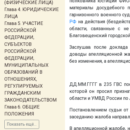
полковника юстиции
ФИО
(ФИЗИЧЕСКИЕ ЛИЦА)
материалы досудебного п
Глава 4. ЮРИДИЧЕСКИЕ
гарнизонного военного суд
ЛИЦА
РФ
на действия (бездейс
Глава 5. УЧАСТИЕ
области, связанные с не
РОССИЙСКОЙ
Благовещенский городской
ФЕДЕРАЦИИ,
СУБЪЕКТОВ
Заслушав после доклада
РОССИЙСКОЙ
доводы апелляционной жа
ФЕДЕРАЦИИ,
без изменения, а апелляци
МУНИЦИПАЛЬНЫХ
ОБРАЗОВАНИЙ В
ОТНОШЕНИЯХ,
ДД.ММ.ГГГГ
в 235 ГВС по
РЕГУЛИРУЕМЫХ
которой он просил призн
ГРАЖДАНСКИМ
области и УМВД России по 
ЗАКОНОДАТЕЛЬСТВОМ
Глава 6. ОБЩИЕ
Постановлением судьи от 
ПОЛОЖЕНИЯ
заседанию жалоба направле
Показать ещё...
В апелляционной жалобе, 