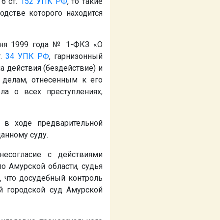
6 ст.
152
УПК РФ
, то такие
дстве которого находится
юня 1999 года № 1-ФКЗ «О
т.
34
УПК РФ
, гарнизонный
 действия (бездействие) и
делам, отнесенным к его
ла о всех преступлениях,
, в ходе предварительной
анному суду.
несогласие с действиями
о Амурской области, судья
, что досудебный контроль
й городской суд Амурской