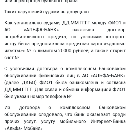
или норм процессуального права.
Таких нарушений судами не допущено.
Как установлено судами,
ДД.ММ.ГГГГ
между ФИО1 и
АО «АЛЬФА-БАНК» заключен договор
потребительского кредита, по условиям которого
истцу была предоставлена кредитная карта «
<данные
изъяты>
»
№
с лимитом 20000 рублей, а также открыт
счет
№
.
С условиями договора о комплексном банковском
обслуживании физических лиц в АО «АЛЬФА-БАНК»
(далее ДКБО) ФИО1 была ознакомлена и согласна
ДД.ММ.ГГГГ
. Для связи и обмена информацией ФИО1
был указан номер телефона
№
.
Из договора о комплексном банковском
обслуживании следовало, что банк оказывает среди
прочих услуг, услугу мобильного Интернет-Банка
«Альфа- Мобайл».