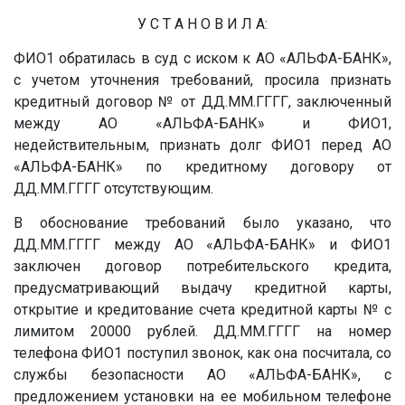
У С Т А Н О В И Л А:
ФИО1 обратилась в суд с иском к АО «АЛЬФА-БАНК»,
с учетом уточнения требований, просила признать
кредитный договор
№
от
ДД.ММ.ГГГГ
, заключенный
между АО «АЛЬФА-БАНК» и ФИО1,
недействительным, признать долг ФИО1 перед АО
«АЛЬФА-БАНК» по кредитному договору от
ДД.ММ.ГГГГ
отсутствующим.
В обоснование требований было указано, что
ДД.ММ.ГГГГ
между АО «АЛЬФА-БАНК» и ФИО1
заключен договор потребительского кредита,
предусматривающий выдачу кредитной карты,
открытие и кредитование счета кредитной карты
№
с
лимитом 20000 рублей.
ДД.ММ.ГГГГ
на номер
телефона ФИО1 поступил звонок, как она посчитала, со
службы безопасности АО «АЛЬФА-БАНК», с
предложением установки на ее мобильном телефоне