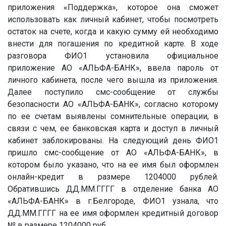
приложения «Поддержка», которое она сможет
использовать как личный кабинет, чтобы посмотреть
остаток на счете, когда и какую сумму ей необходимо
внести для погашения по кредитной карте. В ходе
разговора ФИО1 установила официальное
приложение АО «АЛЬФА-БАНК», ввела пароль от
личного кабинета, после чего вышла из приложения.
Далее поступило смс-сообщение от службы
безопасности АО «АЛЬФА-БАНК», согласно которому
по ее счетам выявлены сомнительные операции, в
связи с чем, ее банковская карта и доступ в личный
кабинет заблокированы. На следующий день ФИО1
пришло смс-сообщение от АО «АЛЬФА-БАНК», в
котором было указано, что на ее имя был оформлен
онлайн-кредит в размере 1204000 рублей.
Обратившись
ДД.ММ.ГГГГ
в отделение банка АО
«АЛЬФА-БАНК» в г.Белгороде, ФИО1 узнала, что
ДД.ММ.ГГГГ
на ее имя оформлен кредитный договор
№
в размере 1204000 руб.