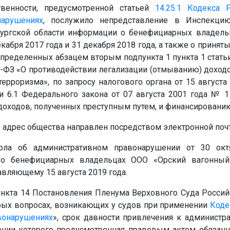
твенности, предусмотренной статьей
14.25.1
Кодекса 
нарушениях
, послужило непредставление в Инспекци
бургской области информации о бенефициарных владель
кабря 2017 года и 31 декабря 2018 года, а также о приня
пределенных абзацем вторым подпункта 1 пункта 1 стать
15-ФЗ «О противодействии легализации (отмыванию) доход
ерроризма», по запросу налогового органа от 15 августа
ьи 6.1 Федерального закона от 07 августа 2001 года № 
доходов, полученных преступным путем, и финансированию
в адрес общества направлен посредством электронной поч
ола об административном правонарушении от 30 окт
 о бенефициарных владельцах ООО «Орский вагонный
вляющему 15 августа 2019 года.
пункта 14 Постановления Пленума Верховного Суда Росси
орых вопросах, возникающих у судов при применении
Коде
вонарушениях
», срок давности привлечения к администра
ении которого предусмотренная правовым актом обязанн