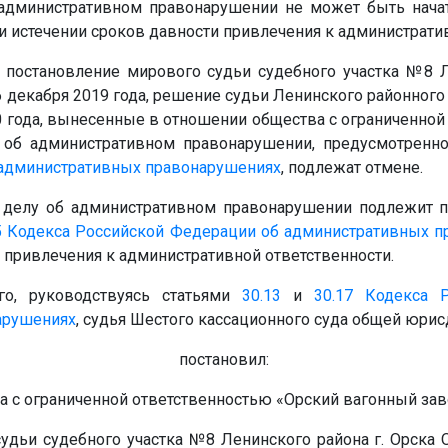
административном правонарушении не может быть начат
 истечении сроков давности привлечения к административ
х постановление мирового судьи судебного участка №8 Л
6 декабря 2019 года, решение судьи Ленинского районного 
0 года, вынесенные в отношении общества с ограниченно
 об административном правонарушении, предусмотренн
 административных правонарушениях
, подлежат отмене.
 делу об административном правонарушении подлежит 
5
Кодекса Российской Федерации об административных п
 привлечения к административной ответственности.
го, руководствуясь статьями
30.13
и
30.17
Кодекса 
арушениях
, судья Шестого кассационного суда общей юри
постановил:
а с ограниченной ответственностью «Орский вагонный за
удьи судебного участка №8 Ленинского района г. Орска О