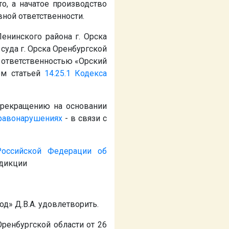
о, а начатое производство
ной ответственности.
енинского района г. Орска
суда г. Орска Оренбургской
й ответственностью «Орский
ом статьей
14.25.1
Кодекса
прекращению на основании
равонарушениях
- в связи с
Российской Федерации об
сдикции
вод»
Д.В.А.
удовлетворить.
ренбургской области от 26