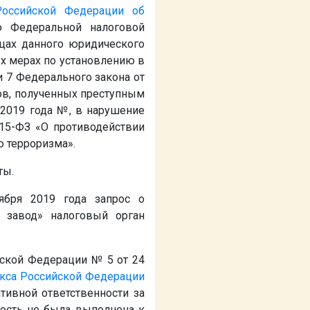
Российской Федерации об
ю Федеральной налоговой
цах данного юридического
тых мерах по установлению в
и 7 Федерального закона от
ов, полученных преступным
 2019 года
№
, в нарушение
115-ФЗ «О противодействии
 терроризма».
ты.
ября 2019 года запрос о
 завод» налоговый орган
йской Федерации № 5 от 24
кса Российской Федерации
тивной ответственности за
ость не была выполнена к