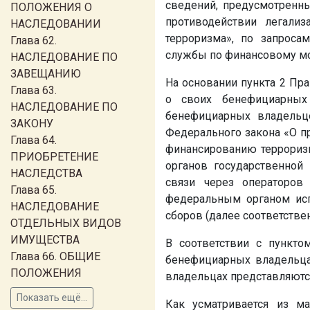
сведений, предусмотренны
ПОЛОЖЕНИЯ О
противодействии легали
НАСЛЕДОВАНИИ
терроризма», по запроса
Глава 62.
службы по финансовому мон
НАСЛЕДОВАНИЕ ПО
ЗАВЕЩАНИЮ
На основании пункта 2 П
Глава 63.
о своих бенефициарных
НАСЛЕДОВАНИЕ ПО
бенефициарных владельц
ЗАКОНУ
Федерального закона «О п
Глава 64.
финансированию терроризм
ПРИОБРЕТЕНИЕ
органов государственной
НАСЛЕДСТВА
связи через операторов
Глава 65.
федеральным органом исп
НАСЛЕДОВАНИЕ
сборов (далее соответствен
ОТДЕЛЬНЫХ ВИДОВ
ИМУЩЕСТВА
В соответствии с пункто
Глава 66. ОБЩИЕ
бенефициарных владельцах
ПОЛОЖЕНИЯ
владельцах представляются
Показать ещё...
Как усматривается из м