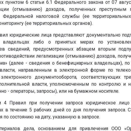
х пунктом 6 статьи 6.1 Федерального закона от 07 авгу
зации (отмыванию) доходов, полученных преступным 
м Федеральной налоговой службы (ее территориальны
иторингу (ее территориальных органов).
равил юридические лица представляют документально п
 владельцах либо о принятых мерах по установл
ев сведений, предусмотренных абзацем вторым подпун
ротиводействии легализации (отмыванию) доходов, получ
а» (далее - сведения о бенефициарных владельцах), п
 власти, направленным в электронной форме по теле
 электронного документооборота, соответствующих тр
олнительной власти, уполномоченным по контролю и н
но - операторы, запросы), или на бумажном носителе.
м 4 Правил при получении запроса юридическое лицо
 в течение 5 рабочих дней со дня получения запроса.
 по состоянию на дату, указанную в запросе.
атериалов дела, основанием для привлечения ООО «О