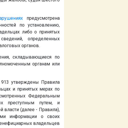
арушениях
предусмотрена
нностей по установлению,
адельцах либо о принятых
ведений, определенных
алоговых органов.
ения, складывающиеся по
олномоченным органам или
 913 утверждены Правила
ьцах и принятых мерах по
усмотренных Федеральным
ых преступным путем, и
 власти (далее - Правила),
ами информации о своих
 бенефициарных владельцев