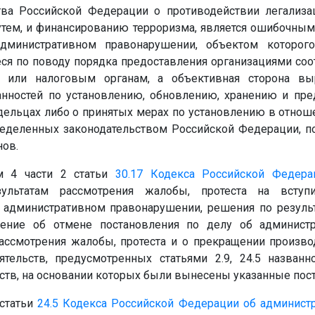
тва Российской Федерации о противодействии легализа
тем, и финансированию терроризма, является ошибочным
министративном правонарушении, объектом которог
ся по поводу порядка предоставления организациями со
 или налоговым органам, а объективная сторона вы
нностей по установлению, обновлению, хранению и пр
ельцах либо о принятых мерах по установлению в отно
еделенных законодательством Российской Федерации, п
нов.
ом 4 части 2 статьи
30.17
Кодекса Российской Федера
льтатам рассмотрения жалобы, протеста на всту
 административном правонарушении, решения по резуль
шение об отмене постановления по делу об администр
ассмотрения жалобы, протеста и о прекращении произво
ятельств, предусмотренных статьями 2.9, 24.5 названн
ств, на основании которых были вынесены указанные пос
 статьи
24.5
Кодекса Российской Федерации об админист