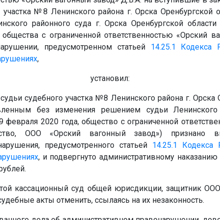
 участка №8 Ленинского района г. Орска Оренбургской о
нского районного суда г. Орска Оренбургской области
общества с ограниченной ответственностью «Орский ва
нарушении, предусмотренном статьей
14.25.1
Кодекса 
арушениях
,
установил:
удьи судебного участка №8 Ленинского района г. Орска 
авленным без изменения решением судьи Ленинского 
19 февраля 2020 года, общество с ограниченной ответств
ство, ООО «Орский вагонный завод») признано 
нарушения, предусмотренного статьей
14.25.1
Кодекса 
арушениях
, и подвергнуто административному наказанию
рублей.
стой кассационный суд общей юрисдикции, защитник ООО
дебные акты отменить, ссылаясь на их незаконность.
ванного дела об административном правонарушении, дов