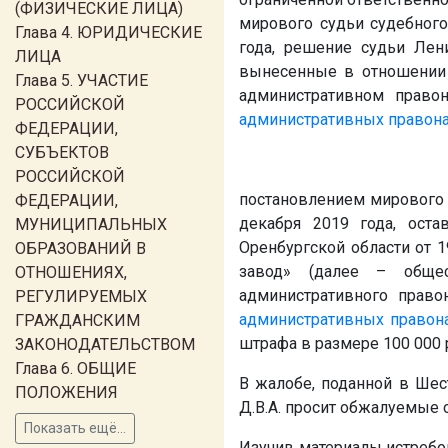
(ФИЗИЧЕСКИЕ ЛИЦА)
мирового судьи судебного
Глава 4. ЮРИДИЧЕСКИЕ
года, решение судьи Лени
ЛИЦА
вынесенные в отношении 
Глава 5. УЧАСТИЕ
административном право
РОССИЙСКОЙ
административных правон
ФЕДЕРАЦИИ,
СУБЪЕКТОВ
РОССИЙСКОЙ
постановлением мирового с
ФЕДЕРАЦИИ,
декабря 2019 года, ост
МУНИЦИПАЛЬНЫХ
Оренбургской области от 
ОБРАЗОВАНИЙ В
завод» (далее – обще
ОТНОШЕНИЯХ,
административного право
РЕГУЛИРУЕМЫХ
административных правон
ГРАЖДАНСКИМ
штрафа в размере 100 000 
ЗАКОНОДАТЕЛЬСТВОМ
Глава 6. ОБЩИЕ
В жалобе, поданной в Ше
ПОЛОЖЕНИЯ
Д.В.А.
просит обжалуемые су
Показать ещё...
Изучив материалы истребо