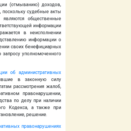
ции (отмыванию) доходов,
, поскольку судебные акты
о являются общественные
ответствующей информации
ражается в неисполнении
едставлению информации о
шении своих бенефициарных
о запросу уполномоченного
ции об административных
пившие в законную силу
татам рассмотрения жалоб,
ативном правонарушении,
дства по делу при наличии
ого Кодекса, а также при
тановление, решение.
ративных правонарушениях