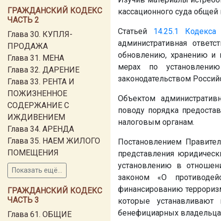
ГРАЖДАНСКИЙ КОДЕКС
кассационного суда общей
ЧАСТЬ 2
Статьей
14.25.1
Кодекса
Глава 30. КУПЛЯ-
административная ответс
ПРОДАЖА
обновлению, хранению и 
Глава 31. МЕНА
мерах по установлени
Глава 32. ДАРЕНИЕ
законодательством Российс
Глава 33. РЕНТА И
ПОЖИЗНЕННОЕ
Объектом административ
СОДЕРЖАНИЕ С
поводу порядка предоста
ИЖДИВЕНИЕМ
налоговым органам.
Глава 34. АРЕНДА
Глава 35. НАЕМ ЖИЛОГО
Постановлением Правите
ПОМЕЩЕНИЯ
представления юридическ
установлению в отношен
Показать ещё...
законом «О противодей
финансированию терроризма
ГРАЖДАНСКИЙ КОДЕКС
ЧАСТЬ 3
которые устанавливают
бенефициарных владельцах
Глава 61. ОБЩИЕ