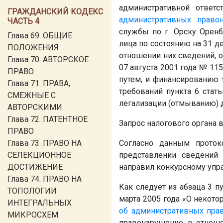
административной ответс
ГРАЖДАНСКИЙ КОДЕКС
административных право
ЧАСТЬ 4
службы по г. Орску Орен
Глава 69. ОБЩИЕ
лица по состоянию на 31 де
ПОЛОЖЕНИЯ
отношении них сведений, о
Глава 70. АВТОРСКОЕ
07 августа 2001 года № 1
ПРАВО
путем, и финансированию т
Глава 71. ПРАВА,
требований пункта 6 стат
СМЕЖНЫЕ С
легализации (отмыванию) 
АВТОРСКИМИ
Глава 72. ПАТЕНТНОЕ
Запрос налогового органа 
ПРАВО
Глава 73. ПРАВО НА
Согласно данным проток
СЕЛЕКЦИОННОЕ
представлении сведений
ДОСТИЖЕНИЕ
направил конкурсному упра
Глава 74. ПРАВО НА
Как следует из абзаца 3 
ТОПОЛОГИИ
марта 2005 года «О некот
ИНТЕГРАЛЬНЫХ
об административных пра
МИКРОСХЕМ
правонарушение, в отнош