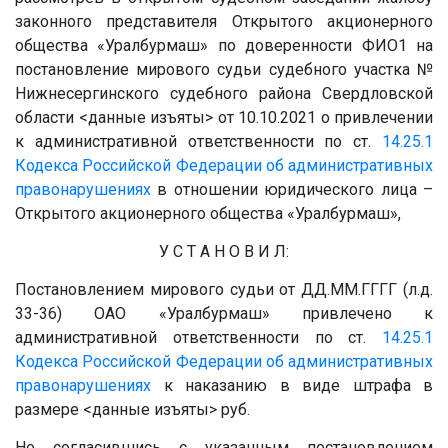
законного представителя Открытого акционерного
общества «Уралбурмаш» по доверенности
ФИО1
на
постановление мирового судьи судебного участка
№
Нижнесергинского судебного района Свердловской
области
<данные изъяты>
от 10.10.2021 о привлечении
к административной ответственности по ст.
14.25.1
Кодекса Российской Федерации об административных
правонарушениях
в отношении юридического лица –
Открытого акционерного общества «Уралбурмаш»,
У С Т А Н О В И Л:
Постановлением мирового судьи от
ДД.ММ.ГГГГ
(л.д.
33-36) ОАО «Уралбурмаш» привлечено к
административной ответственности по ст.
14.25.1
Кодекса Российской Федерации об административных
правонарушениях
к наказанию в виде штрафа в
размере
<данные изъяты>
руб.
Не согласившись с указанным постановлением