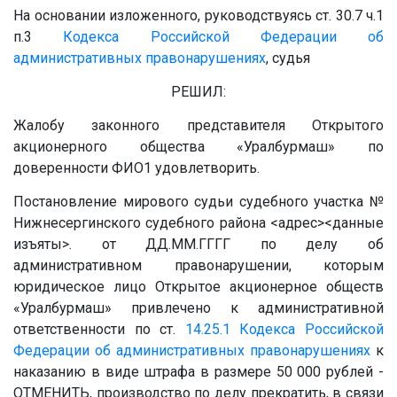
На основании изложенного, руководствуясь ст. 30.7 ч.1
п.3
Кодекса Российской Федерации об
административных правонарушениях
, судья
РЕШИЛ:
Жалобу законного представителя Открытого
акционерного общества «Уралбурмаш» по
доверенности
ФИО1
удовлетворить.
Постановление мирового судьи судебного участка
№
Нижнесергинского судебного района
<адрес>
<данные
изъяты>
. от
ДД.ММ.ГГГГ
по делу об
административном правонарушении, которым
юридическое лицо Открытое акционерное обществ
«Уралбурмаш» привлечено к административной
ответственности по ст.
14.25.1
Кодекса Российской
Федерации об административных правонарушениях
к
наказанию в виде штрафа в размере 50 000 рублей -
ОТМЕНИТЬ, производство по делу прекратить, в связи