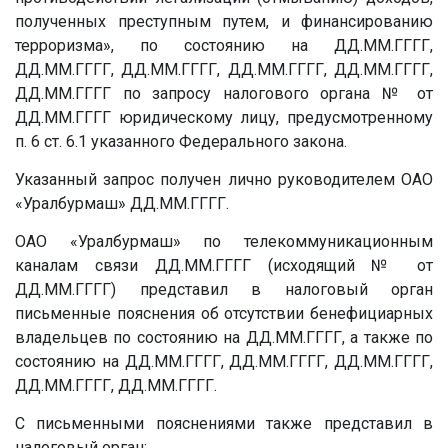
полученных преступным путем, и финансированию
терроризма», по состоянию на
ДД.ММ.ГГГГ
,
ДД.ММ.ГГГГ
,
ДД.ММ.ГГГГ
,
ДД.ММ.ГГГГ
,
ДД.ММ.ГГГГ
,
ДД.ММ.ГГГГ
по запросу налогового органа
№
от
ДД.ММ.ГГГГ
юридическому лицу, предусмотренному
п. 6 ст. 6.1 указанного Федерального закона.
Указанный запрос получен лично руководителем ОАО
«Уралбурмаш»
ДД.ММ.ГГГГ
.
ОАО «Уралбурмаш» по телекоммуникационным
каналам связи
ДД.ММ.ГГГГ
(исходящий
№
от
ДД.ММ.ГГГГ
) представил в налоговый орган
письменные пояснения об отсутствии бенефициарных
владельцев по состоянию на
ДД.ММ.ГГГГ
, а также по
состоянию на
ДД.ММ.ГГГГ
,
ДД.ММ.ГГГГ
,
ДД.ММ.ГГГГ
,
ДД.ММ.ГГГГ
,
ДД.ММ.ГГГГ
.
С письменными пояснениями также представил в
налоговый орган: