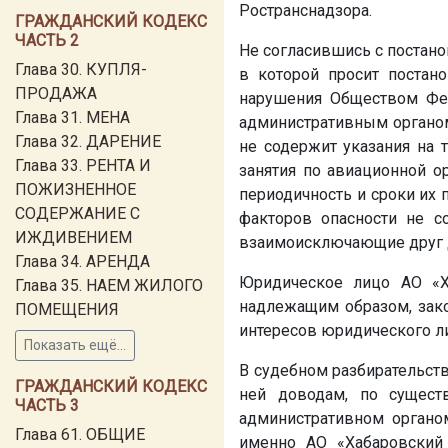
Ространснадзора.
ГРАЖДАНСКИЙ КОДЕКС
ЧАСТЬ 2
Не согласившись с постан
Глава 30. КУПЛЯ-
в которой просит постано
ПРОДАЖА
нарушения Обществом Фе
Глава 31. МЕНА
административным органом
Глава 32. ДАРЕНИЕ
не содержит указания на 
Глава 33. РЕНТА И
занятия по авиационной о
ПОЖИЗНЕННОЕ
периодичность и сроки их 
СОДЕРЖАНИЕ С
факторов опасности не с
ИЖДИВЕНИЕМ
взаимоисключающие друг 
Глава 34. АРЕНДА
Юридическое лицо АО «Х
Глава 35. НАЕМ ЖИЛОГО
надлежащим образом, зако
ПОМЕЩЕНИЯ
интересов юридического л
Показать ещё...
В судебном разбирательст
ГРАЖДАНСКИЙ КОДЕКС
ней доводам, по сущест
ЧАСТЬ 3
административном органо
Глава 61. ОБЩИЕ
именно АО «Хабаровский 