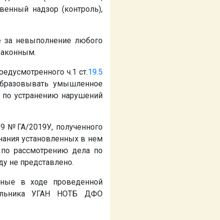
венный надзор (контроль),
не за невыполнение любого
законным.
едусмотренного ч.1 ст.
19.5
образовывать умышленное
я по устранению нарушений
19
№
ГА/2019У, полученного
нания установленных в нем
 по рассмотрению дела по
ду не представлено.
нные в ходе проведенной
чальника УГАН НОТБ ДФО