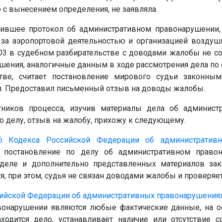
с вынесением определения, не заявляла.
вившее протокол об административном правонарушении,
а за аэропортовой деятельностью и организацией возду
О3
в судебном разбирательстве с доводами жалобы не сог
шения, аналогичные данным в ходе рассмотрения дела по
тве, считает постановление мирового судьи законны
ия. Предоставил письменный отзыв на доводы жалобы.
тников процесса, изучив материалы дела об админист
о делу, отзыв на жалобу, прихожу к следующему.
6
Кодекса Российской Федерации об административ
 постановление по делу об административном правон
еле и дополнительно представленных материалов зак
, при этом, судья не связан доводами жалобы и проверяе
ийской Федерации об административных правонарушения
вонарушении являются любые фактические данные, на ос
ходится дело, устанавливает наличие или отсутствие 