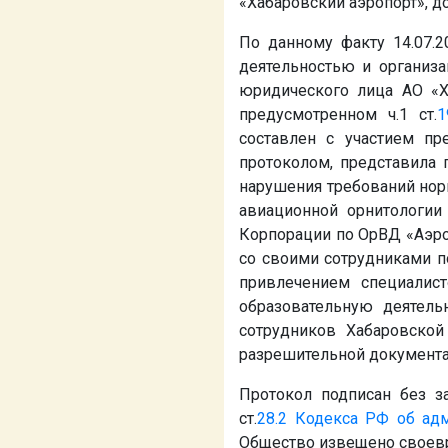
«Хабаровский аэропорт», 
По данному факту 14.07.
деятельностью и органи
юридического лица АО «Х
предусмотренном ч.1 ст.
1
составлен с участием пр
протоколом, представила
нарушения требований нор
авиационной орнитологии
Корпорации по ОрВД «Аэро
со своими сотрудниками п
привлечением специалис
образовательную деятель
сотрудников Хабаровской
разрешительной документа
Протокол подписан без з
ст.
28.2
Кодекса РФ об ад
Общество извещено своев