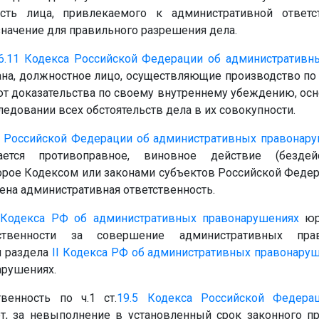
ость лица, привлекаемого к административной ответс
начение для правильного разрешения дела.
6.11
Кодекса Российской Федерации об административн
ана, должностное лицо, осуществляющие производство по
т доказательства по своему внутреннему убеждению, осн
едовании всех обстоятельств дела в их совокупности.
 Российской Федерации об административных правонар
ается противоправное, виновное действие (бездей
торое Кодексом или законами субъектов Российской Феде
ена административная ответственность.
Кодекса РФ об административных правонарушениях
юр
тственности за совершение административных пра
и раздела
II
Кодекса РФ об административных правонару
арушениях.
венность по ч.1 ст.
19.5
Кодекса Российской Федера
т, за невыполнение в установленный срок законного пр