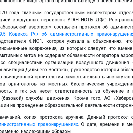
должностное лицо Органа пришло к выводу о неисполнении
2020 года главным государственным инспектором отдела
зацией воздушных перевозок УГАН НОТБ ДФО Ространс
абаровский аэропорт» составлен протокол об админист
9.5
Кодекса РФ об административных правонарушени
едставителя
ФИО1
, которая указала в объяснениях, чт
 письменные возражения, из которых следует, что вме
мативных актов не содержат обязанности оператора аэрод
 со специалистами организации воздушного движения 
навигация Дальнего Востока», руководство которой обяза
о авиационной орнитологии самостоятельно в институтах 
тов орнитологов из местных биологических учрежден
ность, а так же несет ответственность за обучение 
 (базовой) службы движения. Кроме того, АО «Хабаро
ции на проведение образовательной деятельности сторонн
амечаний, копия протокола вручена. Данный протокол с
министративных правонарушениях
. О дате, времени и ме
ременно, надлежащим образом.