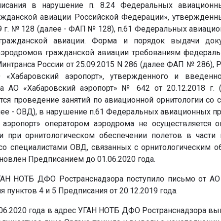
писания в нарушение п. 8.24 Федеральных авиационн
ажданской авиации Российской Федерации», утвержденн
09 г. № 128 (далее - ФАП № 128), п.61 Федеральных авиаци
гражданской авиации. Форма и порядок выдачи док
 аэродромов гражданской авиации требованиям федераль
нтранса России от 25.09.2015 N 286 (далее ФАП № 286), 
О «Хабаровский аэропорт», утвержденного и введенн
ра АО «Хабаровский аэропорт» № 642 от 20.12.2018 г. 
тся проведение занятий по авиационной орнитологии со 
ее - ОВД), в нарушение п.61 Федеральных авиационных п
аэропорт» оператором аэродрома не осуществляется о
ти при орнитологическом обеспечении полетов в части 
со специалистами ОВД, связанных с орнитологическим о
новлен Предписанием до 01.06.2020 года.
УГАН НОТБ ДФО Ространснадзора поступило письмо от АО
пунктов 4 и 5 Предписания от 20.12.2019 года.
.06.2020 года в адрес УГАН НОТБ ДФО Ространснадзора в