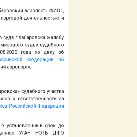
абаровский аэропорт»
ФИО1
,
опортовой деятельностью и
 суда г.Хабаровска жалобу
 мирового судьи судебного
08.2020 года по делу об
оссийской Федерации об
ий аэропорт»,
ровска» судебного участка
ено к ответственности за
кса Российской Федерации
о в установленный срок до
выданное УГАН НОТБ ДФО