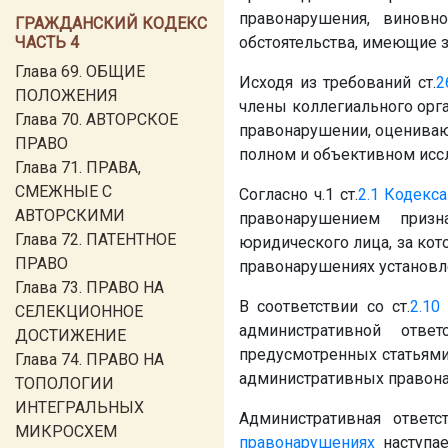
правонарушения, виновн
ГРАЖДАНСКИЙ КОДЕКС
ЧАСТЬ 4
обстоятельства, имеющие з
Глава 69. ОБЩИЕ
Исходя из требований ст.
2
ПОЛОЖЕНИЯ
члены коллегиального орг
Глава 70. АВТОРСКОЕ
правонарушении, оцениваю
ПРАВО
полном и объективном иссл
Глава 71. ПРАВА,
СМЕЖНЫЕ С
Согласно ч.1 ст.
2.1
Кодекса
АВТОРСКИМИ
правонарушением призн
Глава 72. ПАТЕНТНОЕ
юридического лица, за ко
ПРАВО
правонарушениях установл
Глава 73. ПРАВО НА
В соответствии со ст.
2.10
СЕЛЕКЦИОННОЕ
административной отве
ДОСТИЖЕНИЕ
предусмотренных статьям
Глава 74. ПРАВО НА
административных правон
ТОПОЛОГИИ
ИНТЕГРАЛЬНЫХ
Административная ответст
МИКРОСХЕМ
правонарушениях
наступае