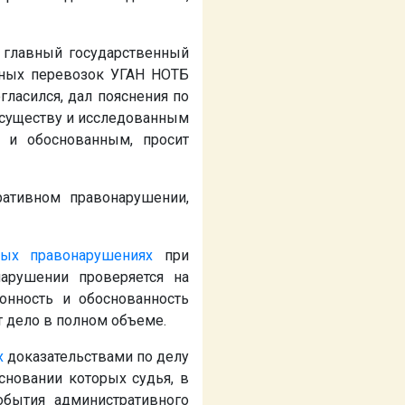
 главный государственный
шных перевозок УГАН НОТБ
ласился, дал пояснения по
 существу и исследованным
м и обоснованным, просит
ративном правонарушении,
ных правонарушениях
при
арушении проверяется на
онность и обоснованность
т дело в полном объеме.
х
доказательствами по делу
новании которых судья, в
события административного