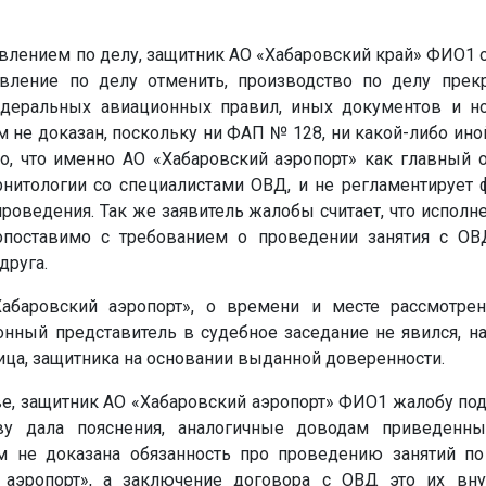
овлением по делу, защитник АО «Хабаровский край»
ФИО1
о
вление по делу отменить, производство по делу прекр
деральных авиационных правил, иных документов и но
 не доказан, поскольку ни ФАП № 128, ни какой-либо ино
то, что именно АО «Хабаровский аэропорт» как главный о
рнитологии со специалистами ОВД, и не регламентирует 
проведения. Так же заявитель жалобы считает, что исполн
опоставимо с требованием о проведении занятия с ОВД
друга.
абаровский аэропорт», о времени и месте рассмотре
нный представитель в судебное заседание не явился, н
ица, защитника на основании выданной доверенности.
ве, защитник АО «Хабаровский аэропорт»
ФИО1
жалобу под
ву дала пояснения, аналогичные доводам приведенны
м не доказана обязанность про проведению занятий по
аэропорт», а заключение договора с ОВД это их внут