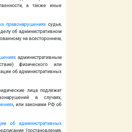
твенности, а также иные
ых правонарушениях
судья,
 делу об административном
ованному на всестороннем,
ушениях
административным
ствие) физического или
рации об административных
идические лица подлежат
вонарушений в случаях,
шениях
, или законами РФ об
ции об административных
едписания (постановления,