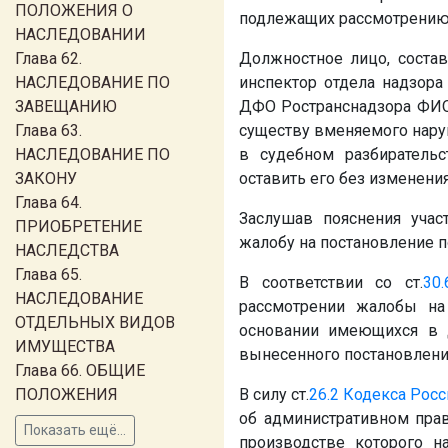
ПОЛОЖЕНИЯ О
подлежащих рассмотрению 
НАСЛЕДОВАНИИ
Глава 62.
Должностное лицо, соста
НАСЛЕДОВАНИЕ ПО
инспектор отдела надзор
ЗАВЕЩАНИЮ
ДФО Ространснадзора
ФИ
Глава 63.
существу вменяемого нару
НАСЛЕДОВАНИЕ ПО
в судебном разбирательс
ЗАКОНУ
оставить его без изменен
Глава 64.
Заслушав пояснения учас
ПРИОБРЕТЕНИЕ
жалобу на постановление п
НАСЛЕДСТВА
Глава 65.
В соответствии со ст.
30.
НАСЛЕДОВАНИЕ
рассмотрении жалобы на
ОТДЕЛЬНЫХ ВИДОВ
основании имеющихся в д
ИМУЩЕСТВА
вынесенного постановления
Глава 66. ОБЩИЕ
ПОЛОЖЕНИЯ
В силу ст.
26.2
Кодекса Росс
об административном пра
Показать ещё...
производстве которого на