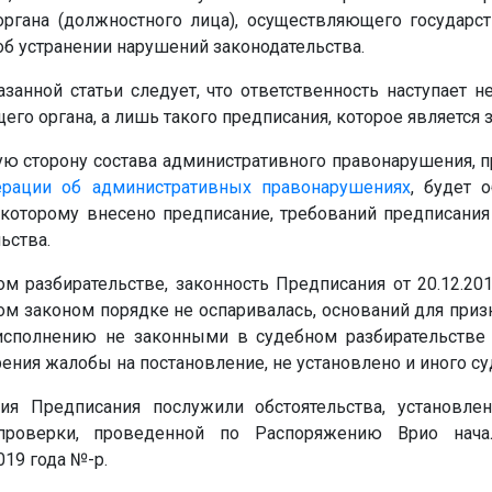
органа (должностного лица), осуществляющего государст
б устранении нарушений законодательства.
занной статьи следует, что ответственность наступает 
го органа, а лишь такого предписания, которое является 
ю сторону состава административного правонарушения, пр
ерации об административных правонарушениях
, будет 
которому внесено предписание, требований предписани
ьства.
ом разбирательстве, законность Предписания от 20.12.20
ом законом порядке не оспаривалась, оснований для приз
исполнению не законными в судебном разбирательстве
рения жалобы на постановление, не установлено и иного су
ия Предписания послужили обстоятельства, установле
проверки, проведенной по Распоряжению Врио на
019 года
№
-р.