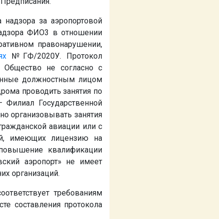
 Предписания.
 надзора за аэропортовой
надзора
ФИО3
в отношении
ративном правонарушении,
ях
№
ГФ/2020У. Протокол
о Общество не согласно с
ненные должностным лицом
рома проводить занятия по
– Филиал Государственной
но организовывать занятия
гражданской авиации или с
ий, имеющих лицензию на
и повышение квалификации
вский аэропорт» не имеет
их организаций.
оответствует требованиям
сте составления протокола