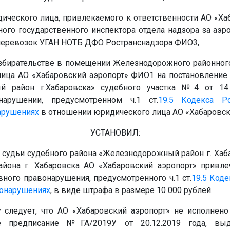
дического лица, привлекаемого к ответственности АО «Х
ного государственного инспектора отдела надзора за аэр
перевозок УГАН НОТБ ДФО Ространснадзора
ФИО3
,
збирательстве в помещении Железнодорожного районного
лица АО «Хабаровский аэропорт»
ФИО1
на постановление
й район г.Хабаровска» судебного участка №4 от 14.
нарушении, предусмотренном ч.1 ст.
19.5
Кодекса Р
арушениях
в отношении юридического лица АО «Хабаровск
УСТАНОВИЛ:
судьи судебного района «Железнодорожный район г. Хаба
она г. Хабаровска АО «Хабаровский аэропорт» привлеч
ного правонарушения, предусмотренного ч.1 ст.
19.5
Коде
вонарушениях
, в виде штрафа в размере 10 000 рублей.
 следует, что АО «Хабаровский аэропорт» не исполнен
ое предписание
№
ГА/2019У от 20.12.2019 года, 