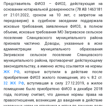
Представитель
ФИО3
– ФИО2, действующая на
основании нотариальной доверенности (78 АВ 1463181
от 21.01.2022, сроком на 10 лет, с запретом на
передоверие) в судебном заседании поддержала
исковые требования, заявленные
ФИО3
, в полном
объеме, исковые требования МО Загривское сельское
поселение Сланцевского муниципального района
признала частично. Доводы, указанные в иске
администрации муниципального образования
Загривское сельское поселение Сланцевского
муниципального района, противоречат действующему
законодательству, а именно истец ссылается на нормы
ЖК РФ
, которые вступили в действие после
приобретения
ФИО3
жилого помещения, это ч. 8.2 ст.
32
ЖК РФ
, вступившая в силу 27.12.2019, а жилое
помещение было приобретено
ФИО3
в декабре 2018
года, поэтому считает, что данные нормы права на
правоотношения, возникшие до введения в действие
указанных норм на ответчика и истца по данному делу