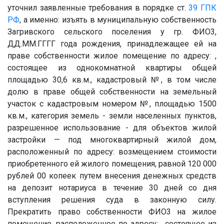
уточнил заявленные требования в порядке ст.
39
ГПК
РФ
, а именно: изъять в муниципальную собственность
Загривского сельского поселения у гр.
ФИО3
,
ДД.ММ.ГГГГ
года рождения, принадлежащее ей на
праве собственности жилое помещение по адресу: ,
состоящее из однокомнатной квартиры общей
площадью 30,6 кв.м., кадастровый
№
, в том числе
долю в праве общей собственности на земельный
участок с кадастровым номером
№
, площадью 1500
кв.м., категория земель - земли населенных пунктов,
разрешенное использование - для объектов жилой
застройки — под многоквартирный жилой дом,
расположенный по адресу: возмещением стоимости
приобретенного ей жилого помещения, равной 120 000
рублей 00 копеек путем внесения денежных средств
на депозит нотариуса в течение 30 дней со дня
вступления решения суда в законную силу.
Прекратить право собственности
ФИО3
на жилое
помещение, расположенное по адресу: , состоящее из