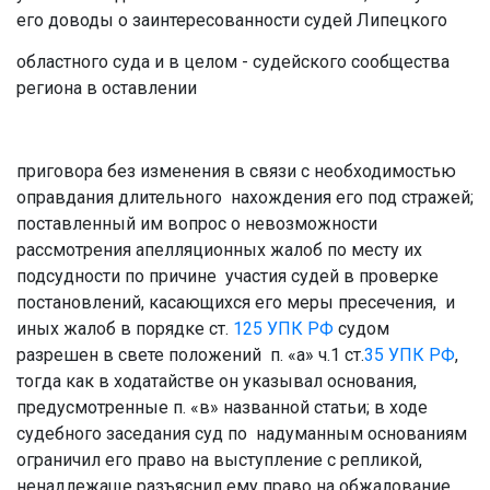
его доводы о заинтересованности судей Липецкого
областного суда и в целом - судейского сообщества
региона в оставлении
приговора без изменения в связи с необходимостью
оправдания длительного нахождения его под стражей;
поставленный им вопрос о невозможности
рассмотрения апелляционных жалоб по месту их
подсудности по причине участия судей в проверке
постановлений, касающихся его меры пресечения, и
иных жалоб в порядке ст.
125
УПК РФ
судом
разрешен в свете положений п. «а» ч.1 ст.
35
УПК РФ
,
тогда как в ходатайстве он указывал основания,
предусмотренные п. «в» названной статьи; в ходе
судебного заседания суд по надуманным основаниям
ограничил его право на выступление с репликой,
ненадлежаще разъяснил ему право на обжалование