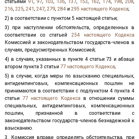
статьями
91
,
97
,
103
,
136
,
137
,
153
,
162
,
174
,
198
,
208
,
216
,
225
,
241
,
247
,
279
,
284
и
295
настоящего Кодекса
;
2) в соответствии с пунктом 5 настоящей статьи;
3) при наступлении обстоятельств, определенных в
соответствии со статьей
254
настоящего Кодекса
Комиссией и законодательством государств-членов в
случаях, предусмотренных Комиссией;
4) в случаях, указанных в пункте 4 статьи 73 и абзаце
втором пункта 3 статьи
77
настоящего Кодекса
;
5) в случае, когда меры по взысканию специальных,
антидемпинговых, компенсационных пошлин не
принимаются в соответствии с подпунктом 4 пункта 4
статьи
77
настоящего Кодекса
в отношении суммы
специальных, антидемпинговых, компенсационных
пошлин, признанной в соответствии с
законодательством государств-членов безнадежной к
взысканию.
3. Комиссия вправе определять обстоятельства, при