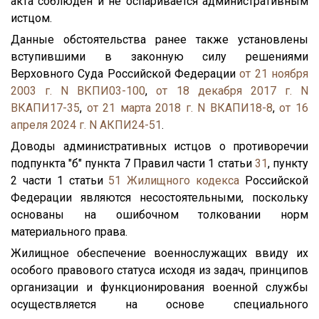
акта соблюден и не оспаривается административным
истцом.
Данные обстоятельства ранее также установлены
вступившими в законную силу решениями
Верховного Суда Российской Федерации
от 21 ноября
2003 г. N ВКПИ03-100
,
от 18 декабря 2017 г. N
ВКАПИ17-35
,
от 21 марта 2018 г. N ВКАПИ18-8
,
от 16
апреля 2024 г. N АКПИ24-51
.
Доводы административных истцов о противоречии
подпункта "б" пункта 7 Правил части 1 статьи
31
, пункту
2 части 1 статьи
51
Жилищного кодекса
Российской
Федерации являются несостоятельными, поскольку
основаны на ошибочном толковании норм
материального права.
Жилищное обеспечение военнослужащих ввиду их
особого правового статуса исходя из задач, принципов
организации и функционирования военной службы
осуществляется на основе специального