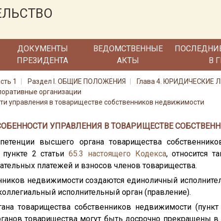
ЕЛЬСТВО
ДОКУМЕНТЫ
ВЕДОМСТВЕННЫЕ
ПОСЛЕДНИ
ПРЕЗИДЕНТА
АКТЫ
В 
сть 1
Раздел I. ОБЩИЕ ПОЛОЖЕНИЯ
Глава 4. ЮРИДИЧЕСКИЕ 
рпоративные организации
сти управления в товариществе собственников недвижимости
. ОСОБЕННОСТИ УПРАВЛЕНИЯ В ТОВАРИЩЕСТВЕ СОБСТВЕ
мпетенции высшего органа товарищества собственнико
 пункте 2 статьи
65.3
настоящего Кодекса
, относится 
ательных платежей и взносов членов товарищества.
енников недвижимости создаются единоличный исполнител
коллегиальный исполнительный орган (правление).
на товарищества собственников недвижимости (пункт 1
ганов товарищества могут быть досрочно прекращены в 